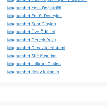
Magnumbet Yasa Değişikliği
Magnumbet Editör Deneyimi
Magnumbet Spor Olayları
Magnumbet Üye Ödülleri
Magnumbet Gerçek Rulet
Magnumbet Depozito Yöntemi
Magnumbet Site Kusurları
Magnumbet İstikrarlı Casino
Magnumbet Kolay Kullanım