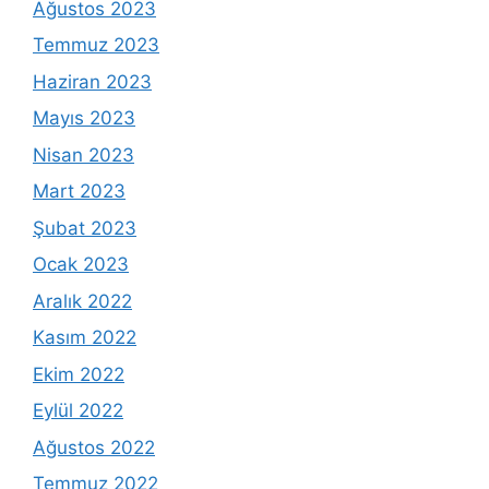
Ağustos 2023
Temmuz 2023
Haziran 2023
Mayıs 2023
Nisan 2023
Mart 2023
Şubat 2023
Ocak 2023
Aralık 2022
Kasım 2022
Ekim 2022
Eylül 2022
Ağustos 2022
Temmuz 2022