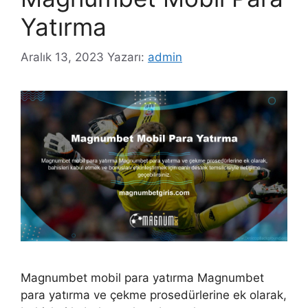
Yatırma
Aralık 13, 2023
Yazarı:
admin
Magnumbet mobil para yatırma Magnumbet
para yatırma ve çekme prosedürlerine ek olarak,