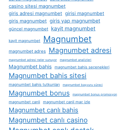
casino sitesi magnumbet
giris adresi magnumbet
girisi magnumbet
giris yap magnumbet
giris magnumbet
kayit magnumbet
güncel magnumbet
Magnumbet
kayit magnumbet
Magnumbet adresi
magnumbet adres
magnumbet adresi neler sunuyor
magnumbet analizleri
Magnumbet bahis
magnumbet bahis seçenekleri
Magnumbet bahis sitesi
magnumbet bahis tutkunları
magnumbet başvuru süreci
Magnumbet bonus
magnumbet bonus promosyon
magnumbet canli
magnumbet canli maç izle
Magnumbet canlı bahis
Magnumbet canlı casino