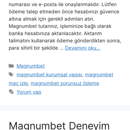
numarası ve e-posta ile onaylanmalıdır. Lütfen
ödeme talep etmeden önce hesabınızı güvence
altına almak için gerekli adımları atın.
Magnumbet tutarınız, işleminize bağlı olarak
banka hesabınıza aktarılacaktır. Aktarım
talimatını kullanarak ödeme gönderdikten sonra,
para sihirli bir şekilde …
Devamını oku…
Kategoriler
Magnumbet
Etiketler
magnumbet kurumsal yapısı
,
magnumbet
maç izle
,
magnumbet sorunsuz ödeme
Yorum yap
Magnumbet Deneyim