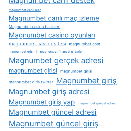
Magnumbet canlı destek
magnumbet canlı maç
Magnumbet canlı maç izleme
Magnumbet casino bahisleri
Magnumbet casino oyunları
magnumbet casino sitesi
magnumbet com
magnumbet erişimi
magnumbet finansal i̇şlemleri
Magnumbet gerçek adresi
magnumbet girisi
magnumbet girisi
Magnumbet giriş
magnumbet giris twitter
Magnumbet giriş adresi
Magnumbet giriş yap
magnumbet güncel adres
Magnumbet güncel adresi
Magnumbet güncel giriş