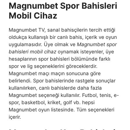
Magnumbet Spor Bahisleri
Mobil Cihaz
Magnumbet TV, sanal bahisçilerin tercih ettiği
oldukça kullanışlı bir canlı bahis, içerik ve oyun
uygulamasıdır. Üye olmak ve
Magnumbet spor
bahisleri mobil cihaz
oynamak isteyenler, üye
hesaplarının spor bahisleri bölümünde farklı
spor ve lig seçeneklerini göreceklerdir.
Magnumbet maçı maçın sonucuna göre
belirlendi. Spor bahislerinde rastgele sonuçlar
kullanılırken, canlı bahislerde daha fazla
Magnumbet seçeneği kullanılır. Futbol, ​​tenis, e-
spor, basketbol, ​​kriket, golf vb. hepsi
Magnumbet oyun listesinde. Tüm seçenekleri
içerir.