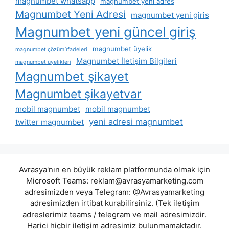
magnumbet whatsapp
magnumbet yeni adres
Magnumbet Yeni Adresi
magnumbet yeni giris
Magnumbet yeni güncel giriş
magnumbet üyelik
magnumbet çözüm i̇fadeleri
Magnumbet İletişim Bilgileri
magnumbet üyelikleri
Magnumbet şikayet
Magnumbet şikayetvar
mobil magnumbet
mobil magnumbet
yeni adresi magnumbet
twitter magnumbet
Avrasya'nın en büyük reklam platformunda olmak için
Microsoft Teams:
reklam@avrasyamarketing.com
adresimizden veya Telegram: @Avrasyamarketing
adresimizden irtibat kurabilirsiniz. (Tek iletişim
adreslerimiz teams / telegram ve mail adresimizdir.
Harici hiçbir iletişim adresimiz bulunmamaktadır.