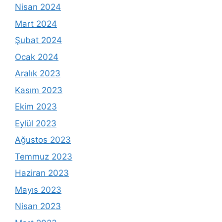
Nisan 2024
Mart 2024
Şubat 2024
Ocak 2024
Aralık 2023
Kasım 2023
Ekim 2023
Eylül 2023
Ağustos 2023
Temmuz 2023
Haziran 2023
Mayıs 2023
Nisan 2023