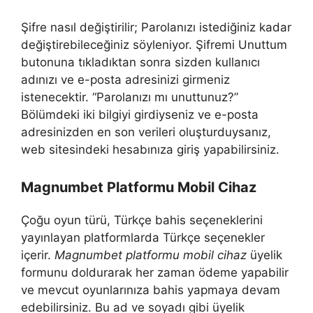
Şifre nasıl değiştirilir; Parolanızı istediğiniz kadar
değiştirebileceğiniz söyleniyor. Şifremi Unuttum
butonuna tıkladıktan sonra sizden kullanıcı
adınızı ve e-posta adresinizi girmeniz
istenecektir. “Parolanızı mı unuttunuz?”
Bölümdeki iki bilgiyi girdiyseniz ve e-posta
adresinizden en son verileri oluşturduysanız,
web sitesindeki hesabınıza giriş yapabilirsiniz.
Magnumbet Platformu Mobil Cihaz
Çoğu oyun türü, Türkçe bahis seçeneklerini
yayınlayan platformlarda Türkçe seçenekler
içerir.
Magnumbet platformu mobil cihaz
üyelik
formunu doldurarak her zaman ödeme yapabilir
ve mevcut oyunlarınıza bahis yapmaya devam
edebilirsiniz. Bu ad ve soyadı gibi üyelik