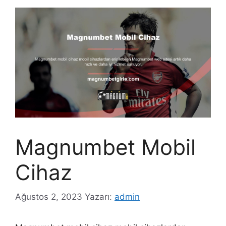
Magnumbet Mobil
Cihaz
Ağustos 2, 2023
Yazarı:
admin