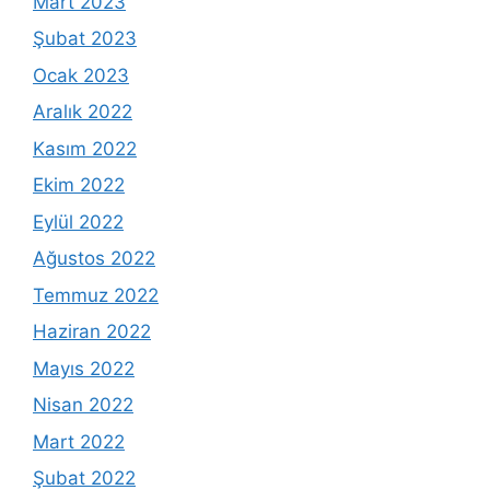
Mart 2023
Şubat 2023
Ocak 2023
Aralık 2022
Kasım 2022
Ekim 2022
Eylül 2022
Ağustos 2022
Temmuz 2022
Haziran 2022
Mayıs 2022
Nisan 2022
Mart 2022
Şubat 2022