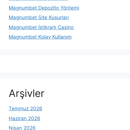
Magnumbet Depozito Yöntemi
Magnumbet Site Kusurları
Magnumbet İstikrarlı Casino
Magnumbet Kolay Kullanım
Arşivler
Temmuz 2026
Haziran 2026
Nisan 2026