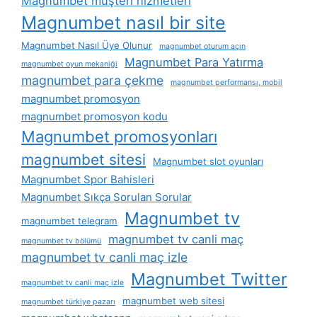
Magnumbet müşteri hizmetleri
Magnumbet nasıl bir site
Magnumbet Nasıl Üye Olunur
magnumbet oturum açın
Magnumbet Para Yatırma
magnumbet oyun mekaniği
magnumbet para çekme
magnumbet performansı, mobil
magnumbet promosyon
magnumbet promosyon kodu
Magnumbet promosyonları
magnumbet sitesi
Magnumbet slot oyunları
Magnumbet Spor Bahisleri
Magnumbet Sıkça Sorulan Sorular
Magnumbet tv
magnumbet telegram
magnumbet tv canli maç
magnumbet tv bölümü
magnumbet tv canli maç izle
Magnumbet Twitter
magnumbet tv canli maç izle
magnumbet web sitesi
magnumbet türkiye pazarı