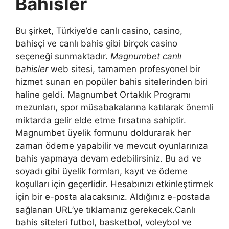
Bahisler
Bu şirket, Türkiye’de canlı casino, casino,
bahisçi ve canlı bahis gibi birçok casino
seçeneği sunmaktadır.
Magnumbet canlı
bahisler
web sitesi, tamamen profesyonel bir
hizmet sunan en popüler bahis sitelerinden biri
haline geldi. Magnumbet Ortaklık Programı
mezunları, spor müsabakalarına katılarak önemli
miktarda gelir elde etme fırsatına sahiptir.
Magnumbet üyelik formunu doldurarak her
zaman ödeme yapabilir ve mevcut oyunlarınıza
bahis yapmaya devam edebilirsiniz. Bu ad ve
soyadı gibi üyelik formları, kayıt ve ödeme
koşulları için geçerlidir. Hesabınızı etkinleştirmek
için bir e-posta alacaksınız. Aldığınız e-postada
sağlanan URL’ye tıklamanız gerekecek.Canlı
bahis siteleri futbol, ​​basketbol, ​​voleybol ve