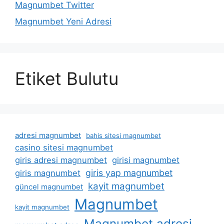
Magnumbet Twitter
Magnumbet Yeni Adresi
Etiket Bulutu
adresi magnumbet
bahis sitesi magnumbet
casino sitesi magnumbet
giris adresi magnumbet
girisi magnumbet
giris yap magnumbet
giris magnumbet
kayit magnumbet
güncel magnumbet
Magnumbet
kayit magnumbet
Magnumbet adresi