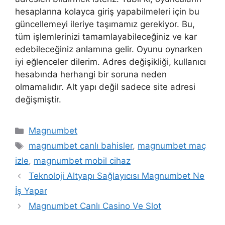
hesaplarına kolayca giriş yapabilmeleri için bu
güncellemeyi ileriye taşımamız gerekiyor. Bu,
tüm işlemlerinizi tamamlayabileceğiniz ve kar
edebileceğiniz anlamına gelir. Oyunu oynarken
iyi eğlenceler dilerim. Adres değişikliği, kullanıcı
hesabında herhangi bir soruna neden
olmamalıdır. Alt yapı değil sadece site adresi
değişmiştir.
Kategoriler
Magnumbet
Etiketler
magnumbet canlı bahisler
,
magnumbet maç
izle
,
magnumbet mobil cihaz
Teknoloji Altyapı Sağlayıcısı Magnumbet Ne
İş Yapar
Magnumbet Canlı Casino Ve Slot