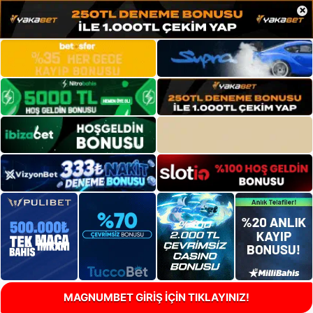
×
MAGNUMBET GİRİŞ İÇİN TIKLAYINIZ!