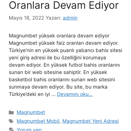
Oranlara Devam Ediyor
Mayıs 18, 2022
Yazarı:
admin
Magnumbet yüksek oranlara devam ediyor
Magnumbet yüksek faiz oranları devam ediyor.
Türkiye’nin en yüksek puanlı yabancı bahis sitesi
yeni giriş adresi ile bu özelliğini korumaya
devam ediyor. En yüksek futbol bahis oranlarını
sunan bir web sitesine sahiptir. En yüksek
basketbol bahis oranlarını sunan web sitesini
sunmaya devam ediyor. Bu site, bu marka
Türkiye’deki en iyi …
Devamını oku…
Kategoriler
Magnumbet
Etiketler
Magnumbet Mobil
,
Magnumbet Yeni Adresi
Yorum yap