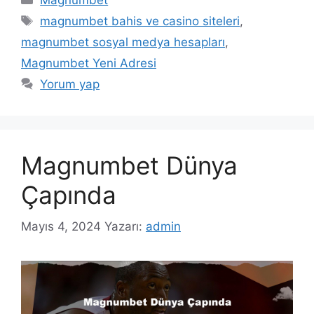
Magnumbet
Etiketler
magnumbet bahis ve casino siteleri
,
magnumbet sosyal medya hesapları
,
Magnumbet Yeni Adresi
Yorum yap
Magnumbet Dünya
Çapında
Mayıs 4, 2024
Yazarı:
admin