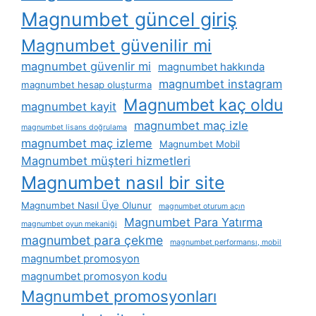
Magnumbet güncel giriş
Magnumbet güvenilir mi
magnumbet güvenlir mi
magnumbet hakkında
magnumbet instagram
magnumbet hesap oluşturma
Magnumbet kaç oldu
magnumbet kayit
magnumbet maç izle
magnumbet lisans doğrulama
magnumbet maç izleme
Magnumbet Mobil
Magnumbet müşteri hizmetleri
Magnumbet nasıl bir site
Magnumbet Nasıl Üye Olunur
magnumbet oturum açın
Magnumbet Para Yatırma
magnumbet oyun mekaniği
magnumbet para çekme
magnumbet performansı, mobil
magnumbet promosyon
magnumbet promosyon kodu
Magnumbet promosyonları