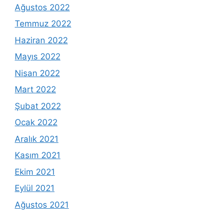
Ağustos 2022
Temmuz 2022
Haziran 2022
Mayıs 2022
Nisan 2022
Mart 2022
Şubat 2022
Ocak 2022
Aralık 2021
Kasım 2021
Ekim 2021
Eylül 2021
Ağustos 2021