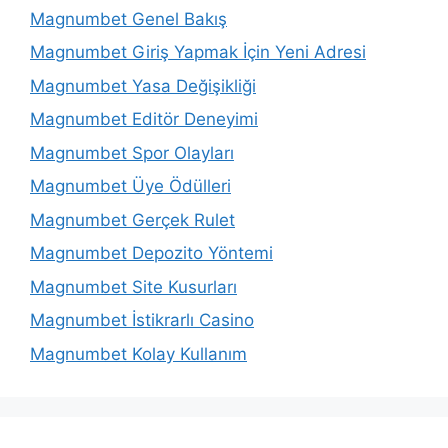
Magnumbet Genel Bakış
Magnumbet Giriş Yapmak İçin Yeni Adresi
Magnumbet Yasa Değişikliği
Magnumbet Editör Deneyimi
Magnumbet Spor Olayları
Magnumbet Üye Ödülleri
Magnumbet Gerçek Rulet
Magnumbet Depozito Yöntemi
Magnumbet Site Kusurları
Magnumbet İstikrarlı Casino
Magnumbet Kolay Kullanım