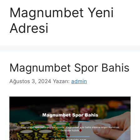
Magnumbet Yeni
Adresi
Magnumbet Spor Bahis
Ağustos 3, 2024
Yazarı:
admin