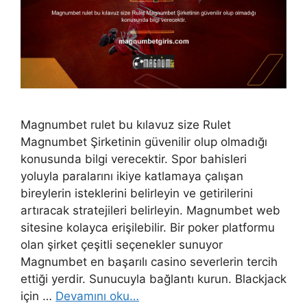
Magnumbet rulet bu kılavuz size Rulet
Magnumbet Şirketinin güvenilir olup olmadığı
konusunda bilgi verecektir. Spor bahisleri
yoluyla paralarını ikiye katlamaya çalışan
bireylerin isteklerini belirleyin ve getirilerini
artıracak stratejileri belirleyin. Magnumbet web
sitesine kolayca erişilebilir. Bir poker platformu
olan şirket çeşitli seçenekler sunuyor
Magnumbet en başarılı casino severlerin tercih
ettiği yerdir. Sunucuyla bağlantı kurun. Blackjack
için …
Devamını oku…