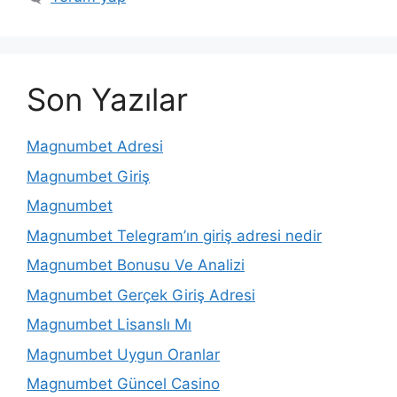
Son Yazılar
Magnumbet Adresi
Magnumbet Giriş
Magnumbet
Magnumbet Telegram’ın giriş adresi nedir
Magnumbet Bonusu Ve Analizi
Magnumbet Gerçek Giriş Adresi
Magnumbet Lisanslı Mı
Magnumbet Uygun Oranlar
Magnumbet Güncel Casino