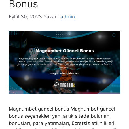
Bonus
Eylül 30, 2023
Yazarı:
admin
Magnumbet güncel bonus Magnumbet güncel
bonus seçenekleri yani artık sitede bulunan
bonusları, para yatırmaları, ücretsiz etkinlikleri,