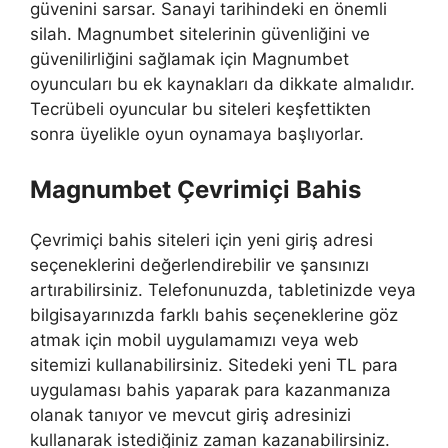
güvenini sarsar. Sanayi tarihindeki en önemli
silah. Magnumbet sitelerinin güvenliğini ve
güvenilirliğini sağlamak için Magnumbet
oyuncuları bu ek kaynakları da dikkate almalıdır.
Tecrübeli oyuncular bu siteleri keşfettikten
sonra üyelikle oyun oynamaya başlıyorlar.
Magnumbet Çevrimiçi Bahis
Çevrimiçi bahis siteleri için yeni giriş adresi
seçeneklerini değerlendirebilir ve şansınızı
artırabilirsiniz. Telefonunuzda, tabletinizde veya
bilgisayarınızda farklı bahis seçeneklerine göz
atmak için mobil uygulamamızı veya web
sitemizi kullanabilirsiniz. Sitedeki yeni TL para
uygulaması bahis yaparak para kazanmanıza
olanak tanıyor ve mevcut giriş adresinizi
kullanarak istediğiniz zaman kazanabilirsiniz.