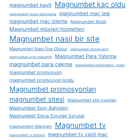
Magnumbet kaç oldu
magnumbet kayit
magnumbet maç izle
magnumbet lisans doğrulama
magnumbet maç izleme
Magnumbet Mobil
Magnumbet müşteri hizmetleri
Magnumbet nasıl bir site
Magnumbet Nasıl Üye Olunur
magnumbet oturum açın
Magnumbet Para Yatırma
magnumbet oyun mekaniği
magnumbet para çekme
magnumbet performansı, mobil
magnumbet promosyon
magnumbet promosyon kodu
Magnumbet promosyonları
magnumbet sitesi
Magnumbet slot oyunları
Magnumbet Spor Bahisleri
Magnumbet Sıkça Sorulan Sorular
Magnumbet tv
magnumbet telegram
magnumbet tv canli maç
magnumbet tv bölümü