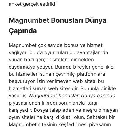
anket gerçekleştirildi
Magnumbet Bonusları Dünya
Çapında
Magnumbet çok sayıda bonus ve hizmet
sağlıyor; bu da oyuncuları bu avantajları da
sunan bazı gerçek sitelere girmekten
caydırmaya yetiyor. Burada bireyler genellikle
bu hizmetleri sunan çevrimiçi platformlara
başvuruyor. İzin verilmeyen web sitesi bu
hizmetleri sunan web sitesidir. Bununla birlikte
yasadışı
Magnumbet bonusları dünya çapında
piyasası önemli kredi sorunlarıyla karşı
karşıyadır. Dosya talep eden ve meşru olmayan
oyun sitelerine karşı dikkatli olun. Sahtekar bir
Magnumbet sitesinin keşfedilmesi piyasanın