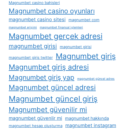
Magnumbet casino bahisleri
Magnumbet casino oyunları
magnumbet casino sitesi
magnumbet com
magnumbet erişimi
magnumbet finansal i̇şlemleri
Magnumbet gerçek adresi
magnumbet girisi
magnumbet girisi
Magnumbet giriş
magnumbet giris twitter
Magnumbet giriş adresi
Magnumbet giriş yap
magnumbet güncel adres
Magnumbet güncel adresi
Magnumbet güncel giriş
Magnumbet güvenilir mi
magnumbet güvenlir mi
magnumbet hakkında
magnumbet instagram
magnumbet hesap oluşturma