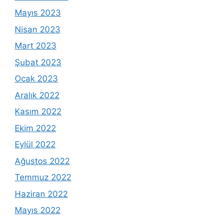
Mayıs 2023
Nisan 2023
Mart 2023
Şubat 2023
Ocak 2023
Aralık 2022
Kasım 2022
Ekim 2022
Eylül 2022
Ağustos 2022
Temmuz 2022
Haziran 2022
Mayıs 2022