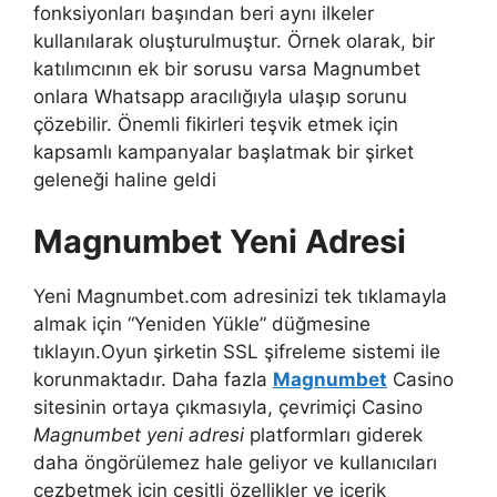
fonksiyonları başından beri aynı ilkeler
kullanılarak oluşturulmuştur. Örnek olarak, bir
katılımcının ek bir sorusu varsa Magnumbet
onlara Whatsapp aracılığıyla ulaşıp sorunu
çözebilir. Önemli fikirleri teşvik etmek için
kapsamlı kampanyalar başlatmak bir şirket
geleneği haline geldi
Magnumbet Yeni Adresi
Yeni Magnumbet.com adresinizi tek tıklamayla
almak için “Yeniden Yükle” düğmesine
tıklayın.Oyun şirketin SSL şifreleme sistemi ile
korunmaktadır. Daha fazla
Magnumbet
Casino
sitesinin ortaya çıkmasıyla, çevrimiçi Casino
Magnumbet yeni adresi
platformları giderek
daha öngörülemez hale geliyor ve kullanıcıları
cezbetmek için çeşitli özellikler ve içerik