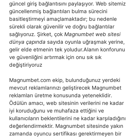
güncel giriş bağlantısını paylaşıyor. Web sitemiz
güncellenmiş bağlantıları bulma sürecini
basitleştirmeyi amaçlamaktadır; bu nedenle
sürekli olarak güvenilir ve doğru bağlantılar
sağlıyoruz. Şirket, çok
Magnumbet web sitesi
dünya çapında
sayıda oyunla uğraşmak yerine,
gelir elde etmenin tek yoludur.Alanın konforunu
ve güvenliğini artırmak için onu sık sık
değiştiriyoruz
Magnumbet.com ekip, bulunduğunuz yerdeki
mevcut reklamlarınızı geliştirecek Magnumbet
reklamları üretme konusunda yeteneklidir.
Ödülün amacı, web sitesinin verilerini ne kadar
iyi koruduğunu ve muhafaza ettiğini ve
kullanıcıların beklentilerini ne kadar karşıladığını
değerlendirmektir. Magnumbet sitesinde yakın
zamanda oyuncu sertifikası gerektirmeyen bir