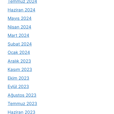
Temmuz 2024
Haziran 2024
Mayıs 2024
Nisan 2024
Mart 2024
Şubat 2024
Ocak 2024
Aralık 2023
Kasım 2023
Ekim 2023
Eylül 2023
Ağustos 2023
Temmuz 2023
Haziran 2023