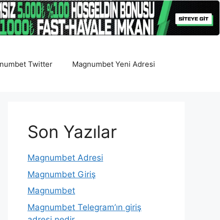
numbet Twitter
Magnumbet Yeni Adresi
Son Yazılar
Magnumbet Adresi
Magnumbet Giriş
Magnumbet
Magnumbet Telegram’ın giriş
adresi nedir