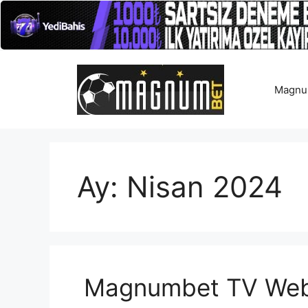
İçeriğe
atla
Magnu
Ay:
Nisan 2024
Magnumbet TV Web 