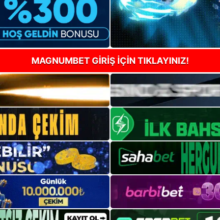
MAGNUMBET GİRİŞ İÇİN TIKLAYINIZ!