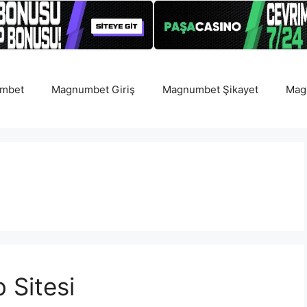
mbet
Magnumbet Giriş
Magnumbet Şikayet
Mag
Sitesi