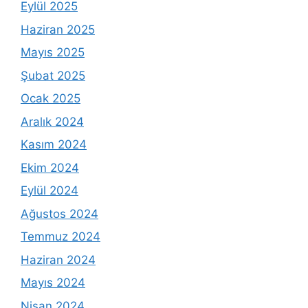
Eylül 2025
Haziran 2025
Mayıs 2025
Şubat 2025
Ocak 2025
Aralık 2024
Kasım 2024
Ekim 2024
Eylül 2024
Ağustos 2024
Temmuz 2024
Haziran 2024
Mayıs 2024
Nisan 2024