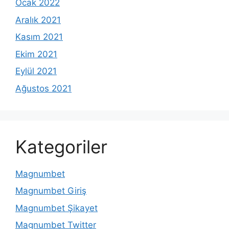
Ocak 2022
Aralık 2021
Kasım 2021
Ekim 2021
Eylül 2021
Ağustos 2021
Kategoriler
Magnumbet
Magnumbet Giriş
Magnumbet Şikayet
Magnumbet Twitter