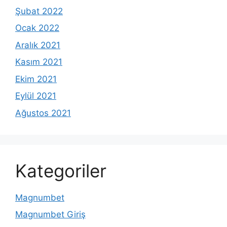
Şubat 2022
Ocak 2022
Aralık 2021
Kasım 2021
Ekim 2021
Eylül 2021
Ağustos 2021
Kategoriler
Magnumbet
Magnumbet Giriş