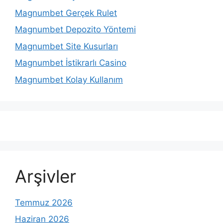
Magnumbet Gerçek Rulet
Magnumbet Depozito Yöntemi
Magnumbet Site Kusurları
Magnumbet İstikrarlı Casino
Magnumbet Kolay Kullanım
Arşivler
Temmuz 2026
Haziran 2026