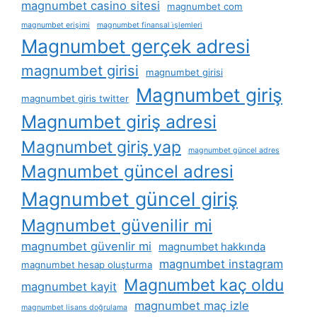
magnumbet casino sitesi
magnumbet com
magnumbet erişimi
magnumbet finansal i̇şlemleri
Magnumbet gerçek adresi
magnumbet girisi
magnumbet girisi
Magnumbet giriş
magnumbet giris twitter
Magnumbet giriş adresi
Magnumbet giriş yap
magnumbet güncel adres
Magnumbet güncel adresi
Magnumbet güncel giriş
Magnumbet güvenilir mi
magnumbet güvenlir mi
magnumbet hakkında
magnumbet instagram
magnumbet hesap oluşturma
Magnumbet kaç oldu
magnumbet kayit
magnumbet maç izle
magnumbet lisans doğrulama