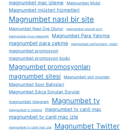
magnumbet maç izleme
Magnumbet Mobil
Magnumbet müşteri hizmetleri
Magnumbet nasıl bir site
Magnumbet Nasıl Üye Olunur
magnumbet oturum açın
Magnumbet Para Yatırma
magnumbet oyun mekaniği
magnumbet para çekme
magnumbet performansı, mobil
magnumbet promosyon
magnumbet promosyon kodu
Magnumbet promosyonları
magnumbet sitesi
Magnumbet slot oyunları
Magnumbet Spor Bahisleri
Magnumbet Sıkça Sorulan Sorular
Magnumbet tv
magnumbet telegram
magnumbet tv canli maç
magnumbet tv bölümü
magnumbet tv canli maç izle
Magnumbet Twitter
magnumbet tv canli maç izle