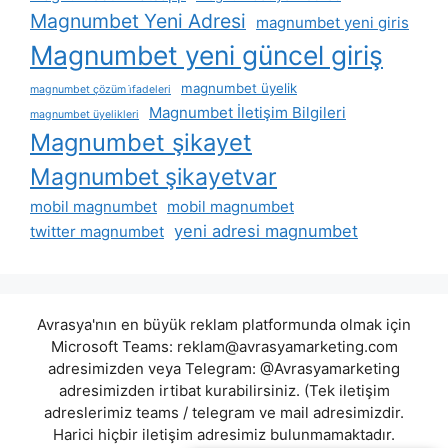
Magnumbet Yeni Adresi
magnumbet yeni giris
Magnumbet yeni güncel giriş
magnumbet üyelik
magnumbet çözüm i̇fadeleri
Magnumbet İletişim Bilgileri
magnumbet üyelikleri
Magnumbet şikayet
Magnumbet şikayetvar
mobil magnumbet
mobil magnumbet
yeni adresi magnumbet
twitter magnumbet
Avrasya'nın en büyük reklam platformunda olmak için
Microsoft Teams:
reklam@avrasyamarketing.com
adresimizden veya Telegram: @Avrasyamarketing
adresimizden irtibat kurabilirsiniz. (Tek iletişim
adreslerimiz teams / telegram ve mail adresimizdir.
Harici hiçbir iletişim adresimiz bulunmamaktadır.