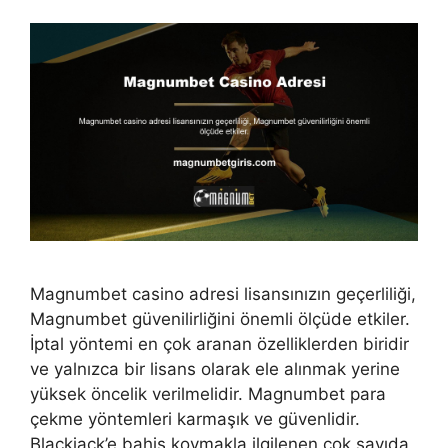
Magnumbet casino adresi lisansınızın geçerliliği,
Magnumbet güvenilirliğini önemli ölçüde etkiler.
İptal yöntemi en çok aranan özelliklerden biridir
ve yalnızca bir lisans olarak ele alınmak yerine
yüksek öncelik verilmelidir. Magnumbet para
çekme yöntemleri karmaşık ve güvenlidir.
Blackjack’e bahis koymakla ilgilenen çok sayıda