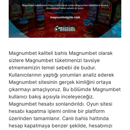
Magnumbet kaliteli bahis Magnumbet olarak
sizlere Magnumbet tüketmenizi tavsiye
etmememizin temel sebebi de budur.
Kullanıcılarının yaptığı yorumları analiz ederek
Magnumbet sitesinin gerçek kimliğini ortaya
çıkarmayı amaçlıyoruz. Bu bölümde Magnumbet
kullanıcı bakış açısıyla inceleyeceğiz.
Magnumbet hesabı sonlandırıldı. Oyun sitesi
hesabı kapatma işlemi online bir platform
üzerinden tamamlanır. Canlı bahis hattında
hesap kapatmaya benzer şekilde, hesabınızı