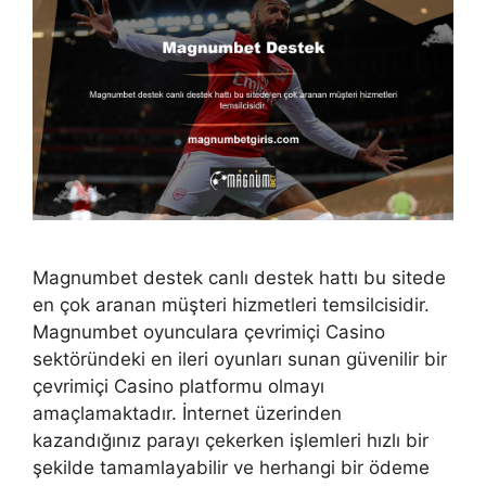
Magnumbet destek canlı destek hattı bu sitede
en çok aranan müşteri hizmetleri temsilcisidir.
Magnumbet oyunculara çevrimiçi Casino
sektöründeki en ileri oyunları sunan güvenilir bir
çevrimiçi Casino platformu olmayı
amaçlamaktadır. İnternet üzerinden
kazandığınız parayı çekerken işlemleri hızlı bir
şekilde tamamlayabilir ve herhangi bir ödeme