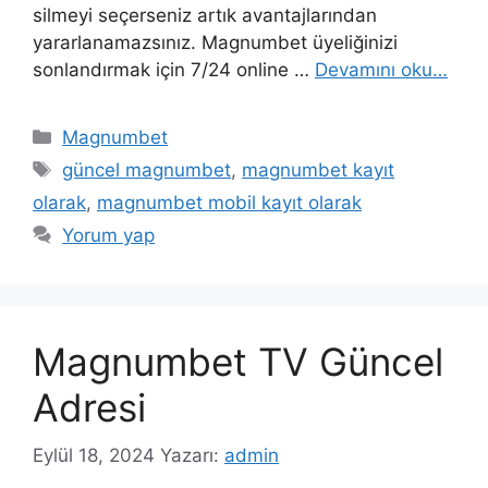
silmeyi seçerseniz artık avantajlarından
yararlanamazsınız. Magnumbet üyeliğinizi
sonlandırmak için 7/24 online …
Devamını oku…
Kategoriler
Magnumbet
Etiketler
güncel magnumbet
,
magnumbet kayıt
olarak
,
magnumbet mobil kayıt olarak
Yorum yap
Magnumbet TV Güncel
Adresi
Eylül 18, 2024
Yazarı:
admin