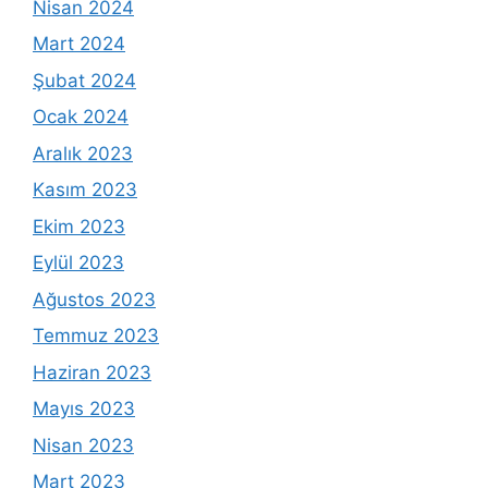
Nisan 2024
Mart 2024
Şubat 2024
Ocak 2024
Aralık 2023
Kasım 2023
Ekim 2023
Eylül 2023
Ağustos 2023
Temmuz 2023
Haziran 2023
Mayıs 2023
Nisan 2023
Mart 2023