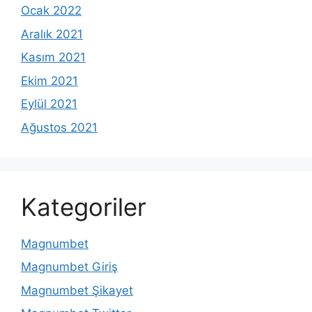
Ocak 2022
Aralık 2021
Kasım 2021
Ekim 2021
Eylül 2021
Ağustos 2021
Kategoriler
Magnumbet
Magnumbet Giriş
Magnumbet Şikayet