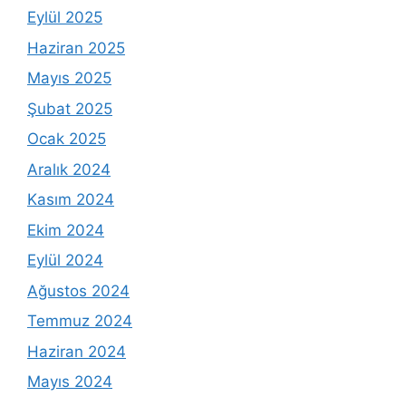
Eylül 2025
Haziran 2025
Mayıs 2025
Şubat 2025
Ocak 2025
Aralık 2024
Kasım 2024
Ekim 2024
Eylül 2024
Ağustos 2024
Temmuz 2024
Haziran 2024
Mayıs 2024