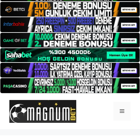
İçeriğe
atla
Menü