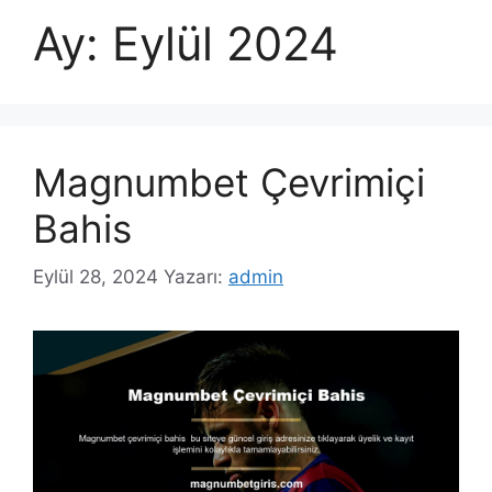
Ay:
Eylül 2024
Magnumbet Çevrimiçi
Bahis
Eylül 28, 2024
Yazarı:
admin