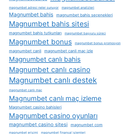
magnumbet adresi neler sunuyor
magnumbet analizleri
Magnumbet bahis
magnumbet bahis seçenekleri
Magnumbet bahis sitesi
magnumbet bahis tutkunları
magnumbet başvuru süreci
Magnumbet bonus
magnumbet bonus promosyon
magnumbet canli
magnumbet canli maç izle
Magnumbet canlı bahis
Magnumbet canlı casino
Magnumbet canlı destek
magnumbet canlı maç
Magnumbet canlı maç izleme
Magnumbet casino bahisleri
Magnumbet casino oyunları
magnumbet casino sitesi
magnumbet com
magnumbet erişimi
magnumbet finansal i̇şlemleri