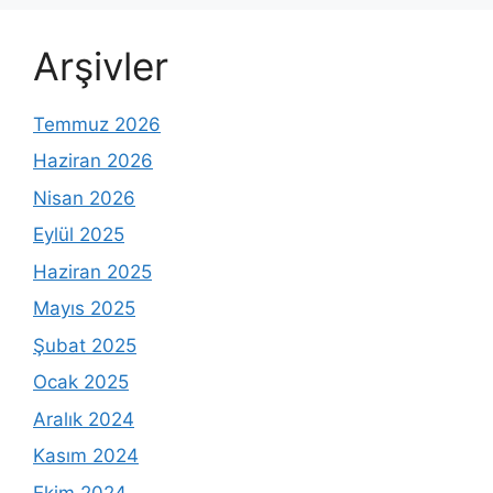
Arşivler
Temmuz 2026
Haziran 2026
Nisan 2026
Eylül 2025
Haziran 2025
Mayıs 2025
Şubat 2025
Ocak 2025
Aralık 2024
Kasım 2024
Ekim 2024