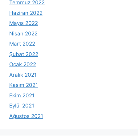
Temmuz 2022
Haziran 2022
Mayıs 2022
Nisan 2022
Mart 2022
Şubat 2022
Ocak 2022
Aralık 2021
Kasım 2021
Ekim 2021
Eylül 2021
Ağustos 2021