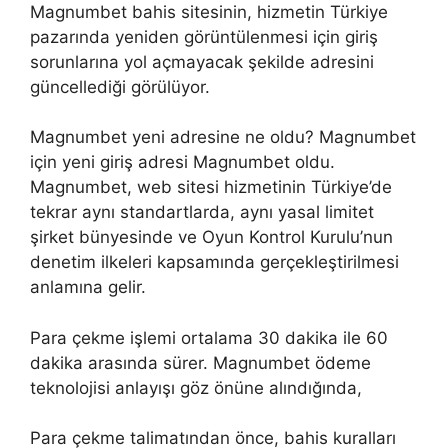
Magnumbet bahis sitesinin, hizmetin Türkiye
pazarında yeniden görüntülenmesi için giriş
sorunlarına yol açmayacak şekilde adresini
güncellediği görülüyor.
Magnumbet yeni adresine ne oldu? Magnumbet
için yeni giriş adresi Magnumbet oldu.
Magnumbet, web sitesi hizmetinin Türkiye’de
tekrar aynı standartlarda, aynı yasal limitet
şirket bünyesinde ve Oyun Kontrol Kurulu’nun
denetim ilkeleri kapsamında gerçekleştirilmesi
anlamına gelir.
Para çekme işlemi ortalama 30 dakika ile 60
dakika arasında sürer. Magnumbet ödeme
teknolojisi anlayışı göz önüne alındığında,
Para çekme talimatından önce, bahis kuralları