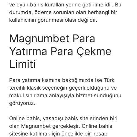
ve oyun bahis kuralları yerine getirilmelidir. Bu
durumda, ödeme sorunları olan herhangi bir
kullanıcının görünmesi olası değildir.
Magnumbet Para
Yatırma Para Çekme
Limiti
Para yatırma kısmına baktığımızda ise Türk
tercihli klasik seçeneğin geçerli olduğunu ve
makul sınırlama anlayışıyla hizmet sunduğunu
görüyoruz.
Online bahis, yasadışı bahis sitelerinden biri
olan Magnumbet gerçekleşir. Online bahis
sitesine katılmak için öncelikle bir hesap