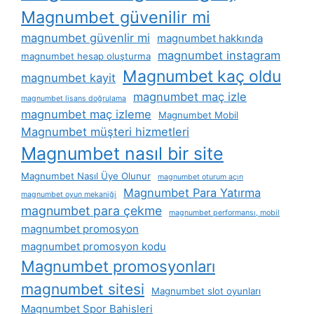
Magnumbet güvenilir mi
magnumbet güvenlir mi
magnumbet hakkında
magnumbet instagram
magnumbet hesap oluşturma
Magnumbet kaç oldu
magnumbet kayit
magnumbet maç izle
magnumbet lisans doğrulama
magnumbet maç izleme
Magnumbet Mobil
Magnumbet müşteri hizmetleri
Magnumbet nasıl bir site
Magnumbet Nasıl Üye Olunur
magnumbet oturum açın
Magnumbet Para Yatırma
magnumbet oyun mekaniği
magnumbet para çekme
magnumbet performansı, mobil
magnumbet promosyon
magnumbet promosyon kodu
Magnumbet promosyonları
magnumbet sitesi
Magnumbet slot oyunları
Magnumbet Spor Bahisleri