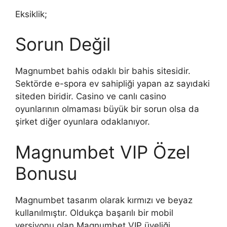
Eksiklik;
Sorun Değil
Magnumbet bahis odaklı bir bahis sitesidir.
Sektörde e-spora ev sahipliği yapan az sayıdaki
siteden biridir. Casino ve canlı casino
oyunlarının olmaması büyük bir sorun olsa da
şirket diğer oyunlara odaklanıyor.
Magnumbet VIP Özel
Bonusu
Magnumbet tasarım olarak kırmızı ve beyaz
kullanılmıştır. Oldukça başarılı bir mobil
versiyonu olan Magnumbet VIP üyeliği