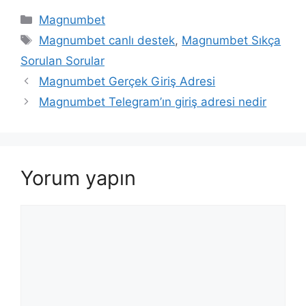
Kategoriler
Magnumbet
Etiketler
Magnumbet canlı destek
,
Magnumbet Sıkça
Sorulan Sorular
Magnumbet Gerçek Giriş Adresi
Magnumbet Telegram’ın giriş adresi nedir
Yorum yapın
Yorum