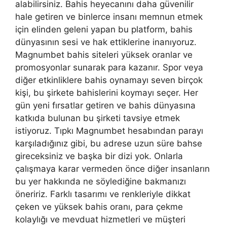
alabilirsiniz. Bahis heyecanını daha güvenilir
hale getiren ve binlerce insanı memnun etmek
için elinden geleni yapan bu platform, bahis
dünyasının sesi ve hak ettiklerine inanıyoruz.
Magnumbet bahis siteleri yüksek oranlar ve
promosyonlar sunarak para kazanır. Spor veya
diğer etkinliklere bahis oynamayı seven birçok
kişi, bu şirkete bahislerini koymayı seçer. Her
gün yeni fırsatlar getiren ve bahis dünyasına
katkıda bulunan bu şirketi tavsiye etmek
istiyoruz. Tıpkı Magnumbet hesabından parayı
karşıladığınız gibi, bu adrese uzun süre bahse
gireceksiniz ve başka bir dizi yok. Onlarla
çalışmaya karar vermeden önce diğer insanların
bu yer hakkında ne söylediğine bakmanızı
öneririz. Farklı tasarımı ve renkleriyle dikkat
çeken ve yüksek bahis oranı, para çekme
kolaylığı ve mevduat hizmetleri ve müşteri