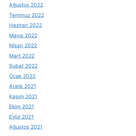
Ağustos 2022
Temmuz 2022
Haziran 2022
Mayıs 2022
Nisan 2022
Mart 2022
Şubat 2022
Ocak 2022
Aralık 2021
Kasım 2021
Ekim 2021
Eylül 2021
Ağustos 2021