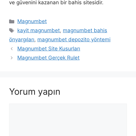
ve güvenini kazanan bir bahis sitesidir.
Kategoriler
Magnumbet
Etiketler
kayit magnumbet
,
magnumbet bahis
önyargıları
,
magnumbet depozito yöntemi
Magnumbet Site Kusurları
Magnumbet Gerçek Rulet
Yorum yapın
Yorum