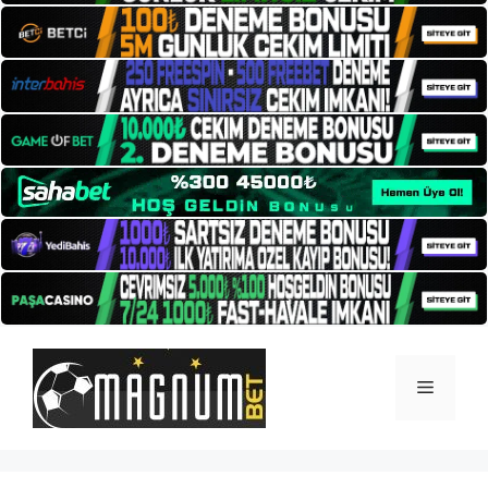
İçeriğe
atla
Menü