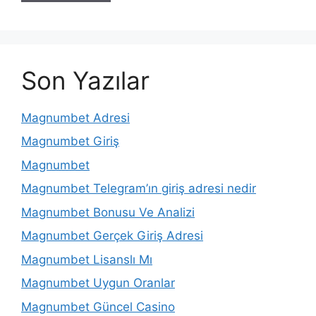
Son Yazılar
Magnumbet Adresi
Magnumbet Giriş
Magnumbet
Magnumbet Telegram’ın giriş adresi nedir
Magnumbet Bonusu Ve Analizi
Magnumbet Gerçek Giriş Adresi
Magnumbet Lisanslı Mı
Magnumbet Uygun Oranlar
Magnumbet Güncel Casino