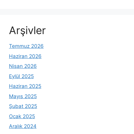
Arşivler
Temmuz 2026
Haziran 2026
Nisan 2026
Eylül 2025
Haziran 2025
Mayıs 2025
Şubat 2025
Ocak 2025
Aralık 2024