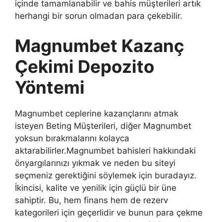
içinde tamamlanabilir ve bahis müşterileri artık
herhangi bir sorun olmadan para çekebilir.
Magnumbet Kazanç
Çekimi Depozito
Yöntemi
Magnumbet ceplerine kazançlarını atmak
isteyen Beting Müşterileri, diğer Magnumbet
yoksun bırakmalarını kolayca
aktarabilirler.Magnumbet bahisleri hakkındaki
önyargılarınızı yıkmak ve neden bu siteyi
seçmeniz gerektiğini söylemek için buradayız.
İkincisi, kalite ve yenilik için güçlü bir üne
sahiptir. Bu, hem finans hem de rezerv
kategorileri için geçerlidir ve bunun para çekme