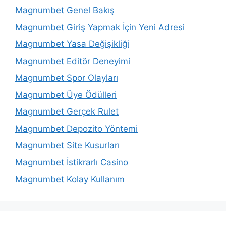
Magnumbet Genel Bakış
Magnumbet Giriş Yapmak İçin Yeni Adresi
Magnumbet Yasa Değişikliği
Magnumbet Editör Deneyimi
Magnumbet Spor Olayları
Magnumbet Üye Ödülleri
Magnumbet Gerçek Rulet
Magnumbet Depozito Yöntemi
Magnumbet Site Kusurları
Magnumbet İstikrarlı Casino
Magnumbet Kolay Kullanım