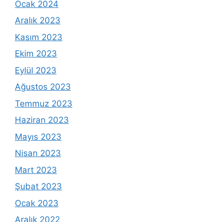
Ocak 2024
Aralık 2023
Kasım 2023
Ekim 2023
Eylül 2023
Ağustos 2023
Temmuz 2023
Haziran 2023
Mayıs 2023
Nisan 2023
Mart 2023
Şubat 2023
Ocak 2023
Aralık 2022