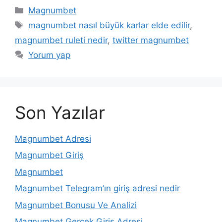
Kategoriler
Magnumbet
Etiketler
magnumbet nasıl büyük karlar elde edilir
,
magnumbet ruleti nedir
,
twitter magnumbet
Yorum yap
Son Yazılar
Magnumbet Adresi
Magnumbet Giriş
Magnumbet
Magnumbet Telegram’ın giriş adresi nedir
Magnumbet Bonusu Ve Analizi
Magnumbet Gerçek Giriş Adresi