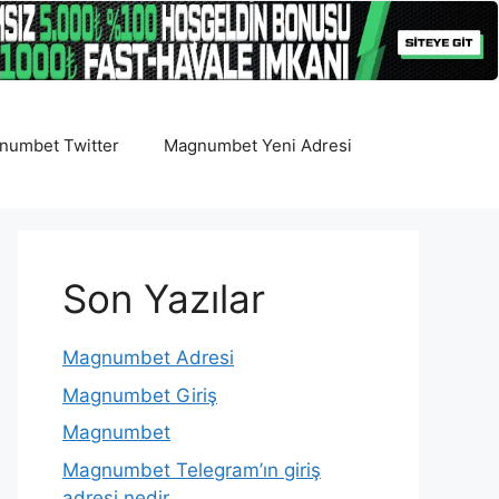
numbet Twitter
Magnumbet Yeni Adresi
Son Yazılar
Magnumbet Adresi
Magnumbet Giriş
Magnumbet
Magnumbet Telegram’ın giriş
adresi nedir