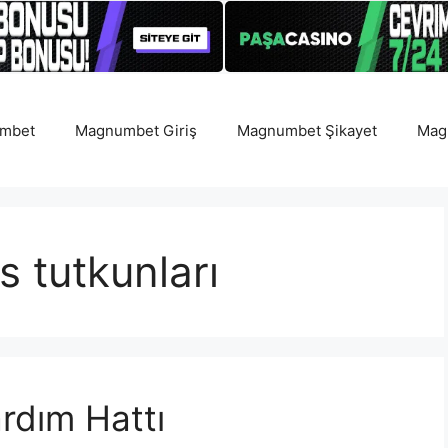
mbet
Magnumbet Giriş
Magnumbet Şikayet
Mag
 tutkunları
rdım Hattı