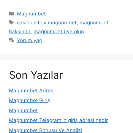
Kategoriler
Magnumbet
Etiketler
casino sitesi magnumbet
,
magnumbet
hakkında
,
magnumbet üye olun
Yorum yap
Son Yazılar
Magnumbet Adresi
Magnumbet Giriş
Magnumbet
Magnumbet Telegram’ın giriş adresi nedir
Magnumbet Bonusu Ve Analizi