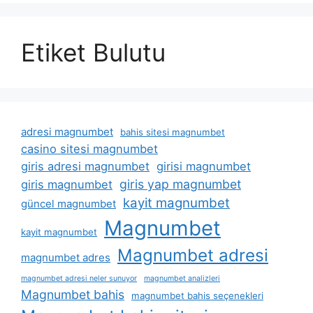
Etiket Bulutu
adresi magnumbet
bahis sitesi magnumbet
casino sitesi magnumbet
giris adresi magnumbet
girisi magnumbet
giris yap magnumbet
giris magnumbet
kayit magnumbet
güncel magnumbet
Magnumbet
kayit magnumbet
Magnumbet adresi
magnumbet adres
magnumbet adresi neler sunuyor
magnumbet analizleri
Magnumbet bahis
magnumbet bahis seçenekleri