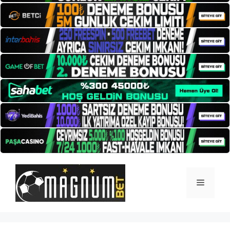
İçeriğe
atla
Menü