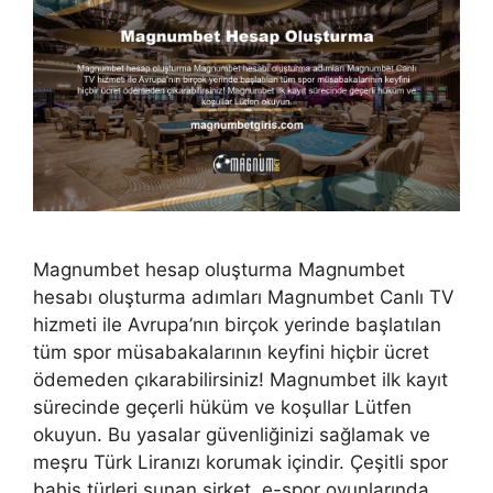
Magnumbet hesap oluşturma Magnumbet
hesabı oluşturma adımları Magnumbet Canlı TV
hizmeti ile Avrupa’nın birçok yerinde başlatılan
tüm spor müsabakalarının keyfini hiçbir ücret
ödemeden çıkarabilirsiniz! Magnumbet ilk kayıt
sürecinde geçerli hüküm ve koşullar Lütfen
okuyun. Bu yasalar güvenliğinizi sağlamak ve
meşru Türk Liranızı korumak içindir. Çeşitli spor
bahis türleri sunan şirket, e-spor oyunlarında