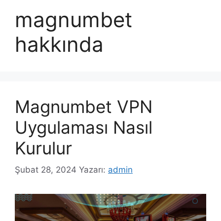
magnumbet
hakkında
Magnumbet VPN
Uygulaması Nasıl
Kurulur
Şubat 28, 2024
Yazarı:
admin