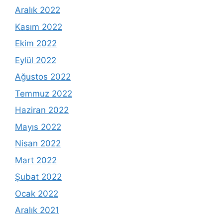
Aralık 2022
Kasım 2022
Ekim 2022
Eylül 2022
Ağustos 2022
Temmuz 2022
Haziran 2022
Mayıs 2022
Nisan 2022
Mart 2022
Şubat 2022
Ocak 2022
Aralık 2021