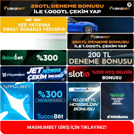
×
MAGNUMBET GİRİŞ İÇİN TIKLAYINIZ!