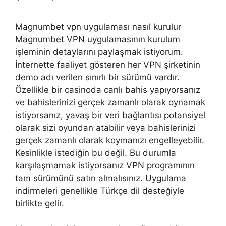
Magnumbet vpn uygulaması nasıl kurulur
Magnumbet VPN uygulamasının kurulum
işleminin detaylarını paylaşmak istiyorum.
İnternette faaliyet gösteren her VPN şirketinin
demo adı verilen sınırlı bir sürümü vardır.
Özellikle bir casinoda canlı bahis yapıyorsanız
ve bahislerinizi gerçek zamanlı olarak oynamak
istiyorsanız, yavaş bir veri bağlantısı potansiyel
olarak sizi oyundan atabilir veya bahislerinizi
gerçek zamanlı olarak koymanızı engelleyebilir.
Kesinlikle istediğin bu değil. Bu durumla
karşılaşmamak istiyorsanız VPN programının
tam sürümünü satın almalısınız. Uygulama
indirmeleri genellikle Türkçe dil desteğiyle
birlikte gelir.