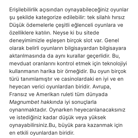
Erişilebilirlik açısından oynayabileceğiniz oyunlar
şu şekilde kategorize edilebilir: tek silahlı hırsız
Düşük ödemelerle çeşitli eğlenceli oyunlara ve
özelliklere katılın. Neyse ki bu sitede
deneyimimizle eşleşen birçok slot var. Genel
olarak belirli oyunların bilgisayardan bilgisayara
aktarılmasında da aynı kurallar geçerlidir. Bu,
mevduat oranlarını kontrol etmek için teknolojiyi
kullanmanın harika bir örneğidir. Bu oyun birçok
türü tanımlamıştır ve casinolardaki en iyi ve en
heyecan verici oyunlardan biridir. Avrupa,
Fransız ve Amerikan ruleti tüm dünyada
Magnumbet hakkında
iyi sonuçlarla
oynanmaktadır. Oynarken heyecanlanacaksınız
ve istediğiniz kadar düşük veya yüksek
oynayabilirsiniz.Bu, büyük para kazanmak için
en etkili oyunlardan biridir.