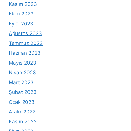
Kasım 2023
Ekim 2023
Eylül 2023
Ağustos 2023
Temmuz 2023
Haziran 2023
Mayıs 2023
Nisan 2023
Mart 2023
Şubat 2023
Ocak 2023
Aralık 2022
Kasım 2022