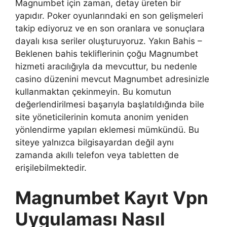
Magnumbet için zaman, detay üreten bir
yapıdır. Poker oyunlarındaki en son gelişmeleri
takip ediyoruz ve en son oranlara ve sonuçlara
dayalı kısa seriler oluşturuyoruz. Yakın Bahis –
Beklenen bahis tekliflerinin çoğu Magnumbet
hizmeti aracılığıyla da mevcuttur, bu nedenle
casino düzenini mevcut Magnumbet adresinizle
kullanmaktan çekinmeyin. Bu komutun
değerlendirilmesi başarıyla başlatıldığında bile
site yöneticilerinin komuta anonim yeniden
yönlendirme yapıları eklemesi mümkündü. Bu
siteye yalnızca bilgisayardan değil aynı
zamanda akıllı telefon veya tabletten de
erişilebilmektedir.
Magnumbet Kayıt Vpn
Uygulaması Nasıl