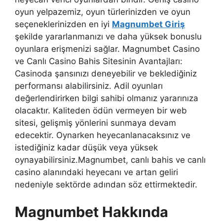
oyun yelpazemiz, oyun türlerinizden ve oyun
seçeneklerinizden en iyi
Magnumbet Giriş
şekilde yararlanmanızı ve daha yüksek bonuslu
oyunlara erişmenizi sağlar. Magnumbet Casino
ve Canlı Casino Bahis Sitesinin Avantajları:
Casinoda şansınızı deneyebilir ve beklediğiniz
performansı alabilirsiniz. Adil oyunları
değerlendirirken bilgi sahibi olmanız yararınıza
olacaktır. Kaliteden ödün vermeyen bir web
sitesi, gelişmiş yönlerini sunmaya devam
edecektir. Oynarken heyecanlanacaksınız ve
istediğiniz kadar düşük veya yüksek
oynayabilirsiniz.Magnumbet, canlı bahis ve canlı
casino alanındaki heyecanı ve artan geliri
nedeniyle sektörde adından söz ettirmektedir.
Magnumbet Hakkında