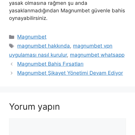
yasak olmasına rağmen şu anda
yasaklanmadığından Magnumbet güvenle bahis
oynayabilirsiniz.
Kategoriler
Magnumbet
Etiketler
magnumbet hakkında
,
magnumbet vpn
uygulaması nasıl kurulur
,
magnumbet whatsapp
Magnumbet Bahis Fırsatları
Magnumbet Şikayet Yönetimi Devam Ediyor
Yorum yapın
Yorum