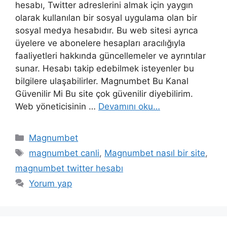
hesabı, Twitter adreslerini almak için yaygın
olarak kullanılan bir sosyal uygulama olan bir
sosyal medya hesabıdır. Bu web sitesi ayrıca
üyelere ve abonelere hesapları aracılığıyla
faaliyetleri hakkında güncellemeler ve ayrıntılar
sunar. Hesabı takip edebilmek isteyenler bu
bilgilere ulaşabilirler. Magnumbet Bu Kanal
Güvenilir Mi Bu site çok güvenilir diyebilirim.
Web yöneticisinin …
Devamını oku…
Kategoriler
Magnumbet
Etiketler
magnumbet canli
,
Magnumbet nasıl bir site
,
magnumbet twitter hesabı
Yorum yap