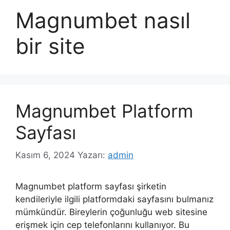
Magnumbet nasıl
bir site
Magnumbet Platform
Sayfası
Kasım 6, 2024
Yazarı:
admin
Magnumbet platform sayfası şirketin
kendileriyle ilgili platformdaki sayfasını bulmanız
mümkündür. Bireylerin çoğunluğu web sitesine
erişmek için cep telefonlarını kullanıyor. Bu