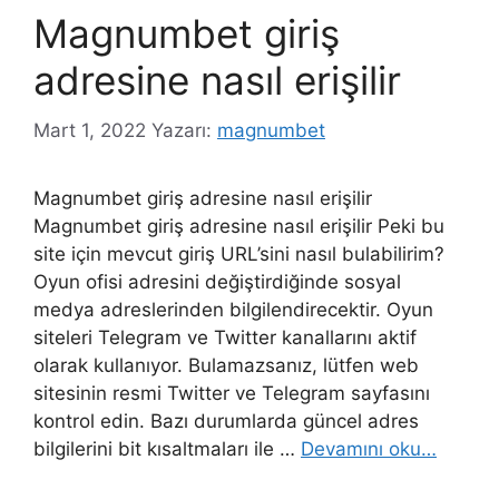
Magnumbet giriş
adresine nasıl erişilir
Mart 1, 2022
Yazarı:
magnumbet
Magnumbet giriş adresine nasıl erişilir
Magnumbet giriş adresine nasıl erişilir Peki bu
site için mevcut giriş URL’sini nasıl bulabilirim?
Oyun ofisi adresini değiştirdiğinde sosyal
medya adreslerinden bilgilendirecektir. Oyun
siteleri Telegram ve Twitter kanallarını aktif
olarak kullanıyor. Bulamazsanız, lütfen web
sitesinin resmi Twitter ve Telegram sayfasını
kontrol edin. Bazı durumlarda güncel adres
bilgilerini bit kısaltmaları ile …
Devamını oku…