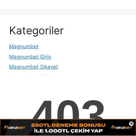
Kategoriler
Magnumbet
Magnumbet Giriş
Magnumbet Şikayet
Magnumbet Twitter
Magnumbet Yeni Adresi
Etiket Bulutu
×