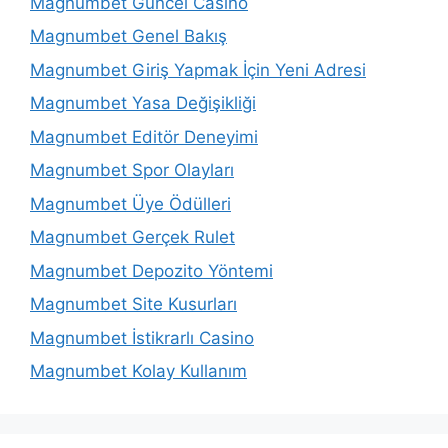
Magnumbet Güncel Casino
Magnumbet Genel Bakış
Magnumbet Giriş Yapmak İçin Yeni Adresi
Magnumbet Yasa Değişikliği
Magnumbet Editör Deneyimi
Magnumbet Spor Olayları
Magnumbet Üye Ödülleri
Magnumbet Gerçek Rulet
Magnumbet Depozito Yöntemi
Magnumbet Site Kusurları
Magnumbet İstikrarlı Casino
Magnumbet Kolay Kullanım