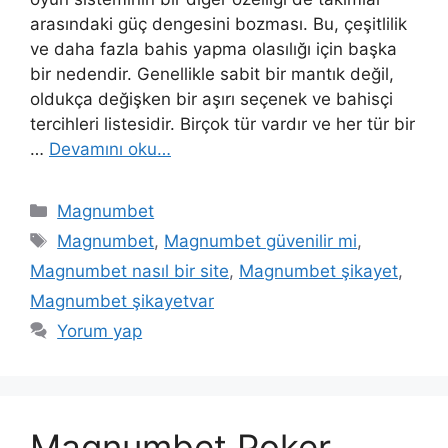
arasındaki güç dengesini bozması. Bu, çeşitlilik
ve daha fazla bahis yapma olasılığı için başka
bir nedendir. Genellikle sabit bir mantık değil,
oldukça değişken bir aşırı seçenek ve bahisçi
tercihleri ​​listesidir. Birçok tür vardır ve her tür bir
…
Devamını oku…
Kategoriler
Magnumbet
Etiketler
Magnumbet
,
Magnumbet güvenilir mi
,
Magnumbet nasıl bir site
,
Magnumbet şikayet
,
Magnumbet şikayetvar
Yorum yap
Magnumbet Poker