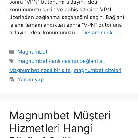
sonra “VPN” butonuna tıklayın, ideal
konumunuzu seçin ve bahis sitesine VPN
üzerinden bağlanma seçeneğini seçin. Bağlantı
işlemi tamamlandıktan sonra “VPN” butonuna
tıklayın, ideal konumunuzu …
Devamını oku…
Kategoriler
Magnumbet
Etiketler
magnumbet canlı casino bağlantısı
,
Magnumbet nasıl bir site
,
magnumbet siteleri
Yorum yap
Magnumbet Müşteri
Hizmetleri Hangi