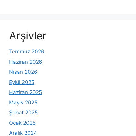
Arşivler
Temmuz 2026
Haziran 2026
Nisan 2026
Eylül 2025
Haziran 2025
Mayıs 2025
Şubat 2025
Ocak 2025
Aralık 2024