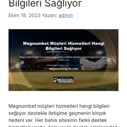
Bilgileri Sağlıyor
Ekim 18, 2023
Yazarı:
admin
Magnumbet müşteri hizmetleri hangi bilgileri
sağlıyor destekle iletişime geçmenin birçok
nedeni var. Her bahis sitesinin farklı destek