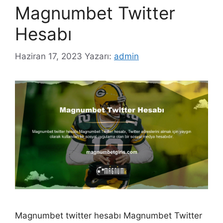
Magnumbet Twitter
Hesabı
Haziran 17, 2023
Yazarı:
admin
Magnumbet twitter hesabı Magnumbet Twitter