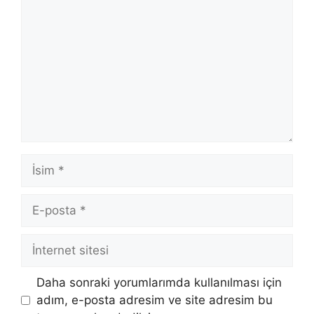
İsim
E-
posta
İnternet
sitesi
Daha sonraki yorumlarımda kullanılması için
adım, e-posta adresim ve site adresim bu