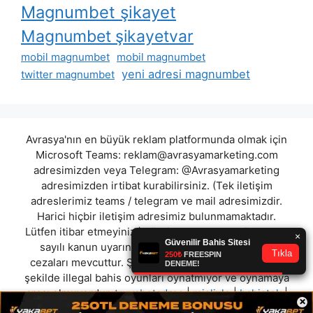
Magnumbet şikayet
Magnumbet şikayetvar
mobil magnumbet
mobil magnumbet
yeni adresi magnumbet
twitter magnumbet
Avrasya'nın en büyük reklam platformunda olmak için
Microsoft Teams:
reklam@avrasyamarketing.com
adresimizden veya Telegram: @Avrasyamarketing
adresimizden irtibat kurabilirsiniz. (Tek iletişim
adreslerimiz teams / telegram ve mail adresimizdir.
Harici hiçbir iletişim adresimiz bulunmamaktadır.
Lütfen itibar etmeyiniz.) Türkiye yasalarına göre 7258
sayılı kanun uyarınca yasa dışı bahis oynamanın
cezaları mevcuttur. Şu an bulunduğunuz site hiç bir
şekilde illegal bahis oyunları oynatmıyor ve oynamaya
aracı olmuyordur.
truvabetadres
|
misliyle
|
bahistek
|
×
logocasino
|
efsanebahis
|
betnbet
|
gatabet
|
alibahis