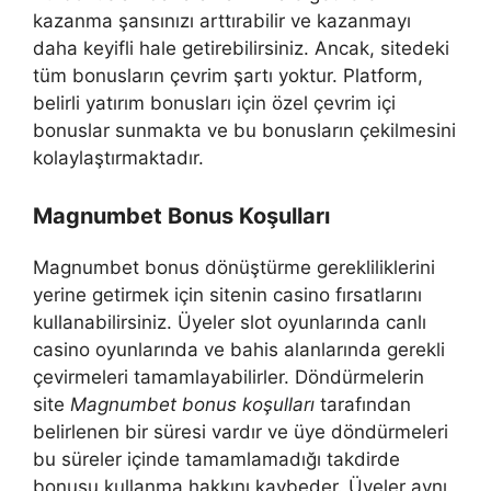
kazanma şansınızı arttırabilir ve kazanmayı
daha keyifli hale getirebilirsiniz. Ancak, sitedeki
tüm bonusların çevrim şartı yoktur. Platform,
belirli yatırım bonusları için özel çevrim içi
bonuslar sunmakta ve bu bonusların çekilmesini
kolaylaştırmaktadır.
Magnumbet Bonus Koşulları
Magnumbet bonus dönüştürme gerekliliklerini
yerine getirmek için sitenin casino fırsatlarını
kullanabilirsiniz. Üyeler slot oyunlarında canlı
casino oyunlarında ve bahis alanlarında gerekli
çevirmeleri tamamlayabilirler. Döndürmelerin
site
Magnumbet bonus koşulları
tarafından
belirlenen bir süresi vardır ve üye döndürmeleri
bu süreler içinde tamamlamadığı takdirde
bonusu kullanma hakkını kaybeder. Üyeler aynı