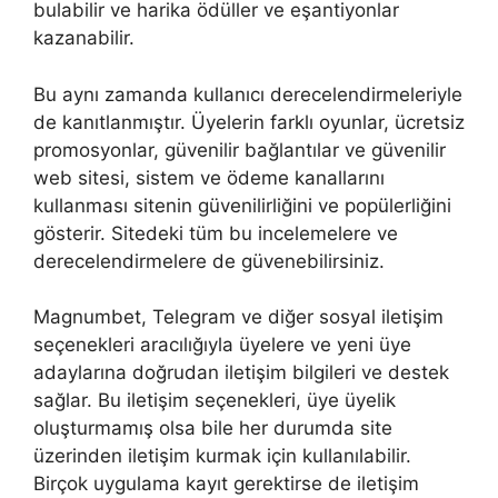
bulabilir ve harika ödüller ve eşantiyonlar
kazanabilir.
Bu aynı zamanda kullanıcı derecelendirmeleriyle
de kanıtlanmıştır. Üyelerin farklı oyunlar, ücretsiz
promosyonlar, güvenilir bağlantılar ve güvenilir
web sitesi, sistem ve ödeme kanallarını
kullanması sitenin güvenilirliğini ve popülerliğini
gösterir. Sitedeki tüm bu incelemelere ve
derecelendirmelere de güvenebilirsiniz.
Magnumbet, Telegram ve diğer sosyal iletişim
seçenekleri aracılığıyla üyelere ve yeni üye
adaylarına doğrudan iletişim bilgileri ve destek
sağlar. Bu iletişim seçenekleri, üye üyelik
oluşturmamış olsa bile her durumda site
üzerinden iletişim kurmak için kullanılabilir.
Birçok uygulama kayıt gerektirse de iletişim