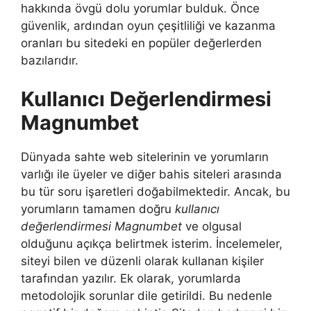
hakkında övgü dolu yorumlar bulduk. Önce
güvenlik, ardından oyun çeşitliliği ve kazanma
oranları bu sitedeki en popüler değerlerden
bazılarıdır.
Kullanıcı Değerlendirmesi
Magnumbet
Dünyada sahte web sitelerinin ve yorumların
varlığı ile üyeler ve diğer bahis siteleri arasında
bu tür soru işaretleri doğabilmektedir. Ancak, bu
yorumların tamamen doğru
kullanıcı
değerlendirmesi Magnumbet
ve olgusal
olduğunu açıkça belirtmek isterim. İncelemeler,
siteyi bilen ve düzenli olarak kullanan kişiler
tarafından yazılır. Ek olarak, yorumlarda
metodolojik sorunlar dile getirildi. Bu nedenle