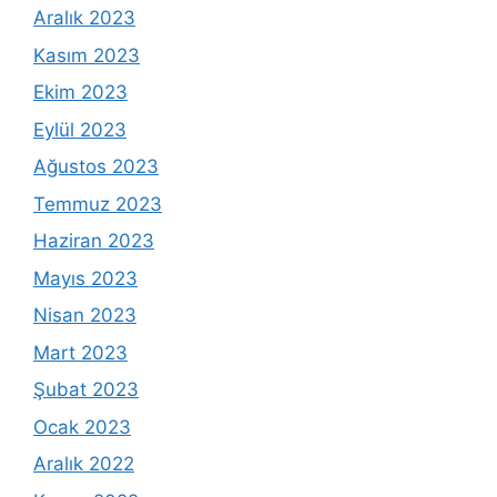
Aralık 2023
Kasım 2023
Ekim 2023
Eylül 2023
Ağustos 2023
Temmuz 2023
Haziran 2023
Mayıs 2023
Nisan 2023
Mart 2023
Şubat 2023
Ocak 2023
Aralık 2022