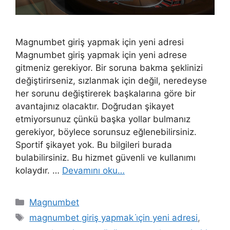
Magnumbet giriş yapmak için yeni adresi
Magnumbet giriş yapmak için yeni adrese
gitmeniz gerekiyor. Bir soruna bakma şeklinizi
değiştirirseniz, sızlanmak için değil, neredeyse
her sorunu değiştirerek başkalarına göre bir
avantajınız olacaktır. Doğrudan şikayet
etmiyorsunuz çünkü başka yollar bulmanız
gerekiyor, böylece sorunsuz eğlenebilirsiniz.
Sportif şikayet yok. Bu bilgileri burada
bulabilirsiniz. Bu hizmet güvenli ve kullanımı
kolaydır. …
Devamını oku…
Kategoriler
Magnumbet
Etiketler
magnumbet giriş yapmak i̇çin yeni adresi
,