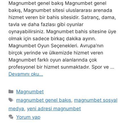
Magnumbet genel bakış Magnumbet genel
bakış, Magnumbet sitesi uluslararası arenada
hizmet veren bir bahis sitesidir. Satranç, dama,
tavla ve daha fazlası gibi oyunlar
oynayabilirsiniz. Magnumbet bahis sitesine üye
olmak için sadece birkaç dakika ayırın.
Magnumbet Oyun Seçenekleri. Avrupa’nın
birçok yerinde ve ülkemizde hizmet veren
Magnumbet farklı oyun alanlarında çok
profesyonel bir hizmet sunmaktadır. Spor ve …
Devamını oku…
Kategoriler
Magnumbet
Etiketler
magnumbet genel bakış
,
magnumbet sosyal
medya
,
yeni adresi magnumbet
Yorum yap