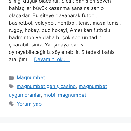
sıklığı düşük olacaktır. Sıcak bahisleri seven
bahisçiler büyük kazanma şansına sahip
olacaklar. Bu siteye dayanarak futbol, ​​
basketbol, ​​voleybol, hentbol, ​​tenis, masa tenisi,
rugby, hokey, buz hokeyi, Amerikan futbolu,
badminton ve daha birçok sporun tadını
çıkarabilirsiniz. Yarışmaya bahis
oynayabileceğiniz söylenebilir. Sitedeki bahis
aralığını …
Devamını oku…
Kategoriler
Magnumbet
Etiketler
magnumbet geniş casino
,
magnumbet
uygun oranlar
,
mobil magnumbet
Yorum yap