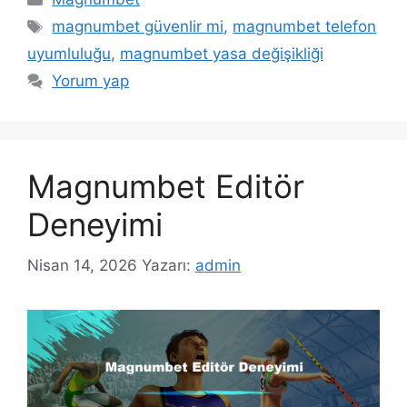
Etiketler
magnumbet güvenlir mi
,
magnumbet telefon
uyumluluğu
,
magnumbet yasa değişikliği
Yorum yap
Magnumbet Editör
Deneyimi
Nisan 14, 2026
Yazarı:
admin