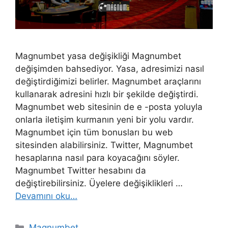
Magnumbet yasa değişikliği Magnumbet
değişimden bahsediyor. Yasa, adresimizi nasıl
değiştirdiğimizi belirler. Magnumbet araçlarını
kullanarak adresini hızlı bir şekilde değiştirdi.
Magnumbet web sitesinin de e -posta yoluyla
onlarla iletişim kurmanın yeni bir yolu vardır.
Magnumbet için tüm bonusları bu web
sitesinden alabilirsiniz. Twitter, Magnumbet
hesaplarına nasıl para koyacağını söyler.
Magnumbet Twitter hesabını da
değiştirebilirsiniz. Üyelere değişiklikleri …
Devamını oku…
Kategoriler
Magnumbet