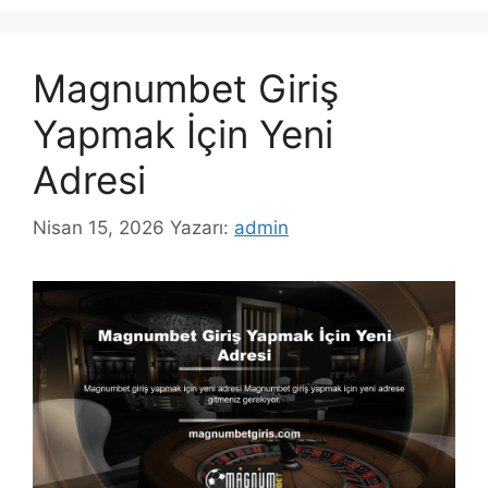
Magnumbet Giriş
Yapmak İçin Yeni
Adresi
Nisan 15, 2026
Yazarı:
admin