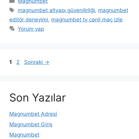
Magnumbet
Etiketler
magnumbet altyapı güvenilirliği
,
magnumbet
editör deneyimi
,
magnumbet tv canli maç izle
Yorum yap
Sayfa
Sayfa
1
2
Sonraki
→
Son Yazılar
Magnumbet Adresi
Magnumbet Giriş
Magnumbet