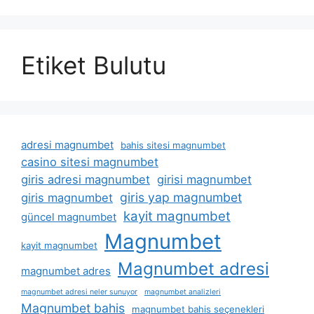
Etiket Bulutu
adresi magnumbet
bahis sitesi magnumbet
casino sitesi magnumbet
giris adresi magnumbet
girisi magnumbet
giris yap magnumbet
giris magnumbet
kayit magnumbet
güncel magnumbet
Magnumbet
kayit magnumbet
Magnumbet adresi
magnumbet adres
magnumbet adresi neler sunuyor
magnumbet analizleri
Magnumbet bahis
magnumbet bahis seçenekleri