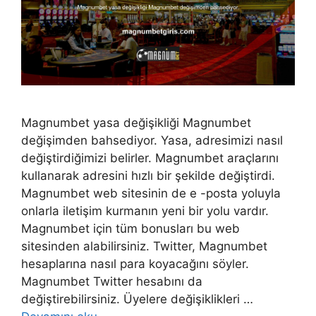
Magnumbet yasa değişikliği Magnumbet
değişimden bahsediyor. Yasa, adresimizi nasıl
değiştirdiğimizi belirler. Magnumbet araçlarını
kullanarak adresini hızlı bir şekilde değiştirdi.
Magnumbet web sitesinin de e -posta yoluyla
onlarla iletişim kurmanın yeni bir yolu vardır.
Magnumbet için tüm bonusları bu web
sitesinden alabilirsiniz. Twitter, Magnumbet
hesaplarına nasıl para koyacağını söyler.
Magnumbet Twitter hesabını da
değiştirebilirsiniz. Üyelere değişiklikleri …