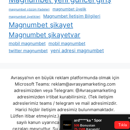
magnumbet üyelik
magnumbet çözüm i̇fadeleri
Magnumbet İletişim Bilgileri
magnumbet üyelikleri
Magnumbet şikayet
Magnumbet şikayetvar
mobil magnumbet
mobil magnumbet
yeni adresi magnumbet
twitter magnumbet
Avrasya'nın en büyük reklam platformunda olmak için
Microsoft Teams:
reklam@avrasyamarketing.com
adresimizden veya Telegram: @Avrasyamarketing
adresimizden irtibat kurabilirsiniz. (Tek iletişim
adreslerimiz teams / telegram ve mail adresimizdir.
Harici hiçbir iletişim adresimiz bulunmamaktadır.
Lütfen itibar etmeyiniz.) Türkiye yasalarına göre 7258
sayılı kanun uyarınca yasa dışı bahis oynamanın
cezaları mevcuttur. Şu an bulunduğunuz site hiç bir