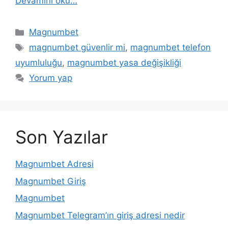
Devamını oku…
Kategoriler
Magnumbet
Etiketler
magnumbet güvenlir mi
,
magnumbet telefon
uyumluluğu
,
magnumbet yasa değişikliği
Yorum yap
Son Yazılar
Magnumbet Adresi
Magnumbet Giriş
Magnumbet
Magnumbet Telegram’ın giriş adresi nedir