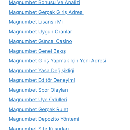
Magnumbet Bonusu Ve Analizi
Magnumbet Gerçek Giriş Adresi
Magnumbet Lisanslı Mı
Magnumbet Uygun Oranlar
Magnumbet Güncel Casino
Magnumbet Genel Bakış
Magnumbet Giriş Yapmak İçin Yeni Adresi
Magnumbet Yasa Değişikliği
Magnumbet Editör Deneyimi
Magnumbet Spor Olayları
Magnumbet Üye Ödülleri
Magnumbet Gerçek Rulet
Magnumbet Depozito Yöntemi
Magnumbet Site Kusurları