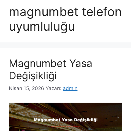
magnumbet telefon
uyumluluğu
Magnumbet Yasa
Değişikliği
Nisan 15, 2026
Yazarı:
admin