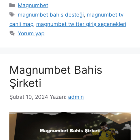
Kategoriler
Magnumbet
Etiketler
magnumbet bahis desteği
,
magnumbet tv
canli maç
,
magnumbet twitter giriş seçenekleri
Yorum yap
Magnumbet Bahis
Şirketi
Şubat 10, 2024
Yazarı:
admin