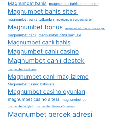
Magnumbet bahis
magnumbet bahis seçenekleri
Magnumbet bahis sitesi
magnumbet bahis tutkunları
magnumbet başvuru süreci
Magnumbet bonus
magnumbet bonus promosyon
magnumbet canli
magnumbet canli maç izle
Magnumbet canlı bahis
Magnumbet canlı casino
Magnumbet canlı destek
magnumbet canlı maç
Magnumbet canlı maç izleme
Magnumbet casino bahisleri
Magnumbet casino oyunları
magnumbet casino sitesi
magnumbet com
magnumbet erişimi
magnumbet finansal i̇şlemleri
Magnumbet gerçek adresi