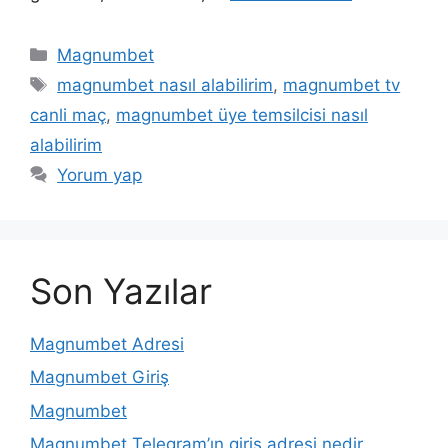
Kategoriler
Magnumbet
Etiketler
magnumbet nasıl alabilirim
,
magnumbet tv
canli maç
,
magnumbet üye temsilcisi nasıl
alabilirim
Yorum yap
Son Yazılar
Magnumbet Adresi
Magnumbet Giriş
Magnumbet
Magnumbet Telegram’ın giriş adresi nedir