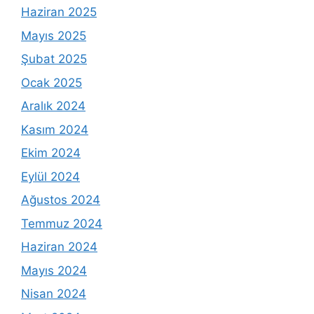
Haziran 2025
Mayıs 2025
Şubat 2025
Ocak 2025
Aralık 2024
Kasım 2024
Ekim 2024
Eylül 2024
Ağustos 2024
Temmuz 2024
Haziran 2024
Mayıs 2024
Nisan 2024