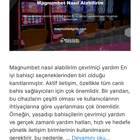
Magnumbet nasıl alabilirim çevrimiçi yardım En
iyi bahisçi seçeneklerinden biri olduğu
kanıtlanmıştır. Aktif iletişim, özellikle tüm canlı
bahis sağlayıcıları için çok önemlidir. Bir yandan,
bu cihazların çeşitli olması ve kullanıcılarının
ihtiyaçlarına göre uyarlanması çok önemlidir.
Örneğin, yasadışı bahisçilerin çevrimiçi yardım
ve gerçek zamanlı yardım hatları, hızlı ve hedefe
yönelik iletişim birimlerinin kullanılmasını
gerektirir, bu nedenle, …
Devamını oku…