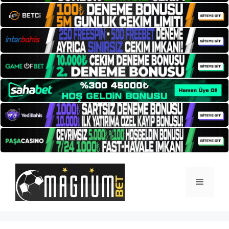
İçeriğe
atla
Menü