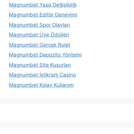
Magnumbet Yasa Değişikliği
Magnumbet Editör Deneyimi
Magnumbet Spor Olayları
Magnumbet Üye Ödülleri
Magnumbet Gerçek Rulet
Magnumbet Depozito Yöntemi
Magnumbet Site Kusurları
Magnumbet İstikrarlı Casino
Magnumbet Kolay Kullanım