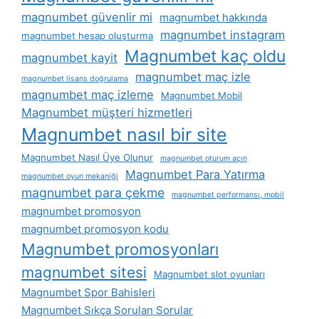
magnumbet güvenlir mi
magnumbet hakkında
magnumbet instagram
magnumbet hesap oluşturma
Magnumbet kaç oldu
magnumbet kayit
magnumbet maç izle
magnumbet lisans doğrulama
magnumbet maç izleme
Magnumbet Mobil
Magnumbet müşteri hizmetleri
Magnumbet nasıl bir site
Magnumbet Nasıl Üye Olunur
magnumbet oturum açın
Magnumbet Para Yatırma
magnumbet oyun mekaniği
magnumbet para çekme
magnumbet performansı, mobil
magnumbet promosyon
magnumbet promosyon kodu
Magnumbet promosyonları
magnumbet sitesi
Magnumbet slot oyunları
Magnumbet Spor Bahisleri
Magnumbet Sıkça Sorulan Sorular