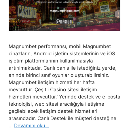
Magnumbet performansı, mobil Magnumbet
cihazların, Android işletim sistemlerinin ve iOS
işletim platformlarının kullanılmasıyla
artırılmaktadır. Canlı bahis ile istediğiniz yerde,
anında birinci sınıf oyunlar oluşturabilirsiniz.
Magnumbet iletişim hizmeti her hafta
mevcuttur. Çeşitli Casino sitesi iletişim
hizmetleri mevcuttur.’ Yerinde destek ve e-posta
teknolojisi, web sitesi aracılığıyla iletişime
geçilebilecek iletişim destek hizmetleri
arasındadır. Canlı Destek ile müşteri desteğine
…
Devamını oku…