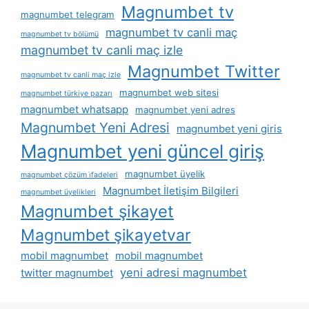
Magnumbet tv
magnumbet telegram
magnumbet tv canli maç
magnumbet tv bölümü
magnumbet tv canli maç izle
Magnumbet Twitter
magnumbet tv canli maç izle
magnumbet web sitesi
magnumbet türkiye pazarı
magnumbet whatsapp
magnumbet yeni adres
Magnumbet Yeni Adresi
magnumbet yeni giris
Magnumbet yeni güncel giriş
magnumbet üyelik
magnumbet çözüm i̇fadeleri
Magnumbet İletişim Bilgileri
magnumbet üyelikleri
Magnumbet şikayet
Magnumbet şikayetvar
mobil magnumbet
mobil magnumbet
yeni adresi magnumbet
twitter magnumbet