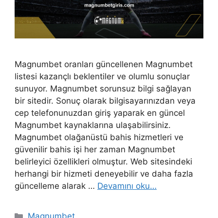
Magnumbet oranları güncellenen Magnumbet
listesi kazançlı beklentiler ve olumlu sonuçlar
sunuyor. Magnumbet sorunsuz bilgi sağlayan
bir sitedir. Sonuç olarak bilgisayarınızdan veya
cep telefonunuzdan giriş yaparak en güncel
Magnumbet kaynaklarına ulaşabilirsiniz.
Magnumbet olağanüstü bahis hizmetleri ve
güvenilir bahis işi her zaman Magnumbet
belirleyici özellikleri olmuştur. Web sitesindeki
herhangi bir hizmeti deneyebilir ve daha fazla
güncelleme alarak …
Devamını oku…
Kategoriler
Magnumbet