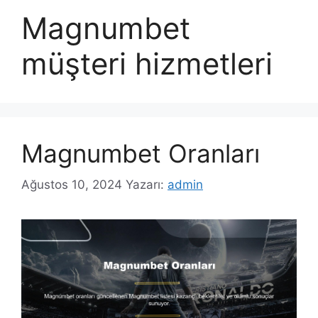
Magnumbet
müşteri hizmetleri
Magnumbet Oranları
Ağustos 10, 2024
Yazarı:
admin