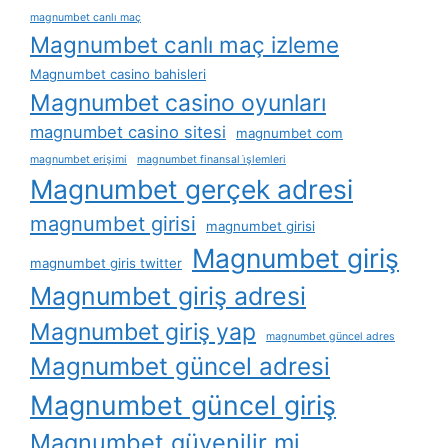
magnumbet canlı maç
Magnumbet canlı maç izleme
Magnumbet casino bahisleri
Magnumbet casino oyunları
magnumbet casino sitesi
magnumbet com
magnumbet erişimi
magnumbet finansal i̇şlemleri
Magnumbet gerçek adresi
magnumbet girisi
magnumbet girisi
Magnumbet giriş
magnumbet giris twitter
Magnumbet giriş adresi
Magnumbet giriş yap
magnumbet güncel adres
Magnumbet güncel adresi
Magnumbet güncel giriş
Magnumbet güvenilir mi