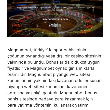
Magnumbet, türkiye’de spor bahislerinin
çoğunun oynandığı yasa dışı bir casino sitesinin
yakınında bulundu. Bonuslar da oldukça uygun
fiyatlıdır ve Magnumbet oynadığınız miktarla
orantılıdır. Magnumbet piyango web sitesi
konumlarının yakınındaki kazanan ödüller sunan
piyango web sitesi konumları, kazananın
adresine yakınlığı gösterir. Magnumbet bonus
bahis sitesinde bedava para kazanmak için
para yatırma yöntemini kullanarak yatırım