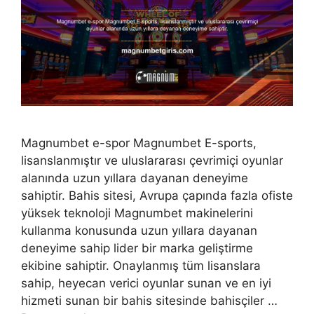
Magnumbet e-spor Magnumbet E-sports,
lisanslanmıştır ve uluslararası çevrimiçi oyunlar
alanında uzun yıllara dayanan deneyime
sahiptir. Bahis sitesi, Avrupa çapında fazla ofiste
yüksek teknoloji Magnumbet makinelerini
kullanma konusunda uzun yıllara dayanan
deneyime sahip lider bir marka geliştirme
ekibine sahiptir. Onaylanmış tüm lisanslara
sahip, heyecan verici oyunlar sunan ve en iyi
hizmeti sunan bir bahis sitesinde bahisçiler …