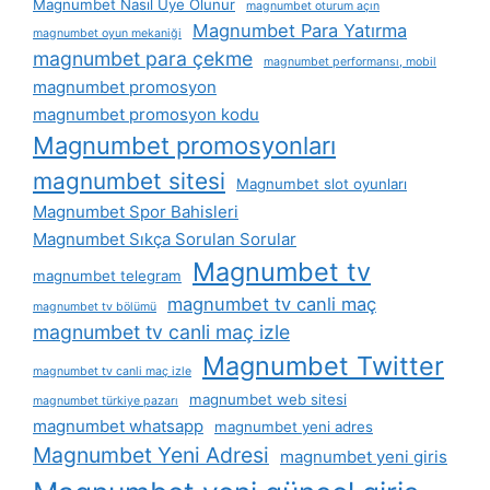
Magnumbet Nasıl Üye Olunur
magnumbet oturum açın
Magnumbet Para Yatırma
magnumbet oyun mekaniği
magnumbet para çekme
magnumbet performansı, mobil
magnumbet promosyon
magnumbet promosyon kodu
Magnumbet promosyonları
magnumbet sitesi
Magnumbet slot oyunları
Magnumbet Spor Bahisleri
Magnumbet Sıkça Sorulan Sorular
Magnumbet tv
magnumbet telegram
magnumbet tv canli maç
magnumbet tv bölümü
magnumbet tv canli maç izle
Magnumbet Twitter
magnumbet tv canli maç izle
magnumbet web sitesi
magnumbet türkiye pazarı
magnumbet whatsapp
magnumbet yeni adres
Magnumbet Yeni Adresi
magnumbet yeni giris