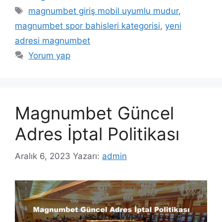
Etiketler
magnumbet giriş mobil uyumlu mudur
,
magnumbet spor bahisleri kategorisi
,
yeni
adresi magnumbet
Yorum yap
Magnumbet Güncel
Adres İptal Politikası
Aralık 6, 2023
Yazarı:
admin