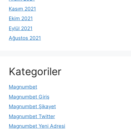
Kasım 2021
Ekim 2021
Eylül 2021
Ağustos 2021
Kategoriler
Magnumbet
Magnumbet Giriş
Magnumbet Şikayet
Magnumbet Twitter
Magnumbet Yeni Adresi