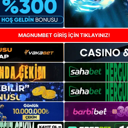
MAGNUMBET GİRİŞ İÇİN TIKLAYINIZ!