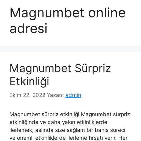
Magnumbet online
adresi
Magnumbet Sürpriz
Etkinliği
Ekim 22, 2022
Yazarı:
admin
Magnumbet sürpriz etkinliği Magnumbet sürpriz
etkinliğinde ve daha yakın etkinliklerde
ilerlemek, aslında size sağlam bir bahis süreci
ve önemli etkinliklerde ilerleme fırsatı verir. Her