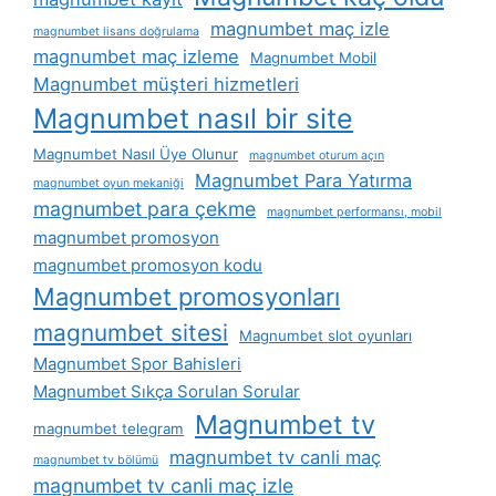
magnumbet maç izle
magnumbet lisans doğrulama
magnumbet maç izleme
Magnumbet Mobil
Magnumbet müşteri hizmetleri
Magnumbet nasıl bir site
Magnumbet Nasıl Üye Olunur
magnumbet oturum açın
Magnumbet Para Yatırma
magnumbet oyun mekaniği
magnumbet para çekme
magnumbet performansı, mobil
magnumbet promosyon
magnumbet promosyon kodu
Magnumbet promosyonları
magnumbet sitesi
Magnumbet slot oyunları
Magnumbet Spor Bahisleri
Magnumbet Sıkça Sorulan Sorular
Magnumbet tv
magnumbet telegram
magnumbet tv canli maç
magnumbet tv bölümü
magnumbet tv canli maç izle