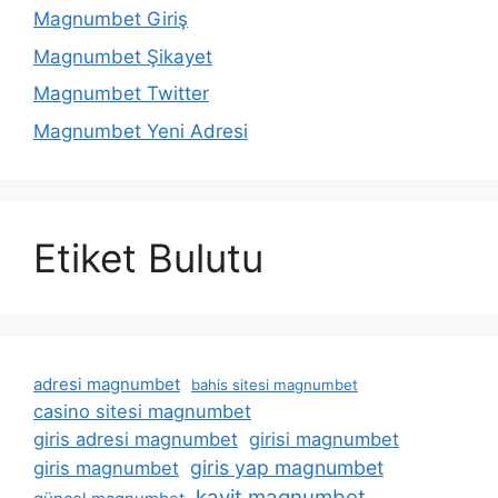
Magnumbet Giriş
Magnumbet Şikayet
Magnumbet Twitter
Magnumbet Yeni Adresi
Etiket Bulutu
adresi magnumbet
bahis sitesi magnumbet
casino sitesi magnumbet
giris adresi magnumbet
girisi magnumbet
giris yap magnumbet
giris magnumbet
kayit magnumbet