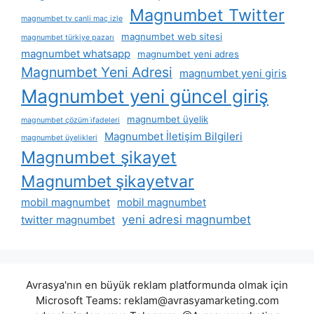
Magnumbet Twitter
magnumbet tv canli maç izle
magnumbet web sitesi
magnumbet türkiye pazarı
magnumbet whatsapp
magnumbet yeni adres
Magnumbet Yeni Adresi
magnumbet yeni giris
Magnumbet yeni güncel giriş
magnumbet üyelik
magnumbet çözüm i̇fadeleri
Magnumbet İletişim Bilgileri
magnumbet üyelikleri
Magnumbet şikayet
Magnumbet şikayetvar
mobil magnumbet
mobil magnumbet
yeni adresi magnumbet
twitter magnumbet
Avrasya'nın en büyük reklam platformunda olmak için
Microsoft Teams:
reklam@avrasyamarketing.com