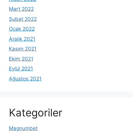
Mart 2022
Şubat 2022
Ocak 2022
Aralık 2021
Kasım 2021
Ekim 2021
Eylül 2021
Ağustos 2021
Kategoriler
Magnumbet