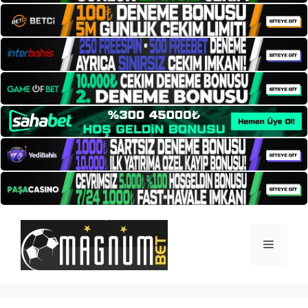
İçeriğe
atla
Menü