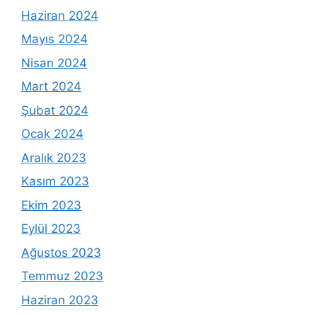
Haziran 2024
Mayıs 2024
Nisan 2024
Mart 2024
Şubat 2024
Ocak 2024
Aralık 2023
Kasım 2023
Ekim 2023
Eylül 2023
Ağustos 2023
Temmuz 2023
Haziran 2023