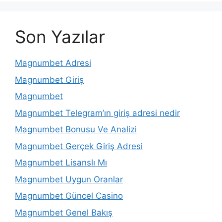
Son Yazılar
Magnumbet Adresi
Magnumbet Giriş
Magnumbet
Magnumbet Telegram’ın giriş adresi nedir
Magnumbet Bonusu Ve Analizi
Magnumbet Gerçek Giriş Adresi
Magnumbet Lisanslı Mı
Magnumbet Uygun Oranlar
Magnumbet Güncel Casino
Magnumbet Genel Bakış