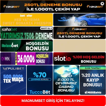
×
MAGNUMBET GİRİŞ İÇİN TIKLAYINIZ!