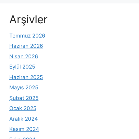
Arşivler
Temmuz 2026
Haziran 2026
Nisan 2026
Eylül 2025
Haziran 2025
Mayıs 2025
Şubat 2025
Ocak 2025
Aralık 2024
Kasım 2024