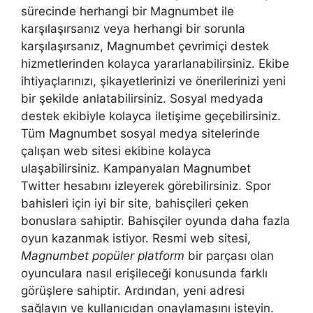
sürecinde herhangi bir Magnumbet ile
karşılaşırsanız veya herhangi bir sorunla
karşılaşırsanız, Magnumbet çevrimiçi destek
hizmetlerinden kolayca yararlanabilirsiniz. Ekibe
ihtiyaçlarınızı, şikayetlerinizi ve önerilerinizi yeni
bir şekilde anlatabilirsiniz. Sosyal medyada
destek ekibiyle kolayca iletişime geçebilirsiniz.
Tüm Magnumbet sosyal medya sitelerinde
çalışan web sitesi ekibine kolayca
ulaşabilirsiniz. Kampanyaları Magnumbet
Twitter hesabını izleyerek görebilirsiniz. Spor
bahisleri için iyi bir site, bahisçileri çeken
bonuslara sahiptir. Bahisçiler oyunda daha fazla
oyun kazanmak istiyor. Resmi web sitesi,
Magnumbet popüler platform
bir parçası olan
oyunculara nasıl erişileceği konusunda farklı
görüşlere sahiptir. Ardından, yeni adresi
sağlayın ve kullanıcıdan onaylamasını isteyin.