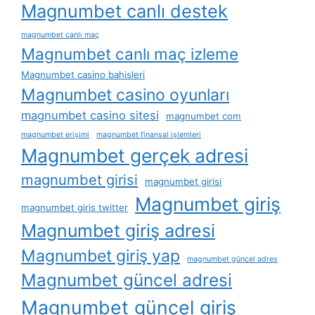
Magnumbet canlı destek
magnumbet canlı maç
Magnumbet canlı maç izleme
Magnumbet casino bahisleri
Magnumbet casino oyunları
magnumbet casino sitesi
magnumbet com
magnumbet erişimi
magnumbet finansal i̇şlemleri
Magnumbet gerçek adresi
magnumbet girisi
magnumbet girisi
Magnumbet giriş
magnumbet giris twitter
Magnumbet giriş adresi
Magnumbet giriş yap
magnumbet güncel adres
Magnumbet güncel adresi
Magnumbet güncel giriş