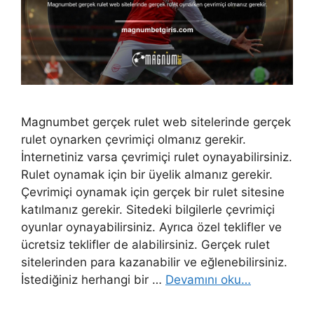
Magnumbet gerçek rulet web sitelerinde gerçek
rulet oynarken çevrimiçi olmanız gerekir.
İnternetiniz varsa çevrimiçi rulet oynayabilirsiniz.
Rulet oynamak için bir üyelik almanız gerekir.
Çevrimiçi oynamak için gerçek bir rulet sitesine
katılmanız gerekir. Sitedeki bilgilerle çevrimiçi
oyunlar oynayabilirsiniz. Ayrıca özel teklifler ve
ücretsiz teklifler de alabilirsiniz. Gerçek rulet
sitelerinden para kazanabilir ve eğlenebilirsiniz.
İstediğiniz herhangi bir …
Devamını oku…