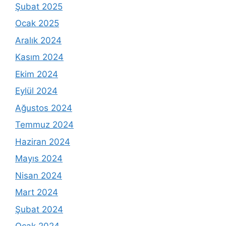
Şubat 2025
Ocak 2025
Aralık 2024
Kasım 2024
Ekim 2024
Eylül 2024
Ağustos 2024
Temmuz 2024
Haziran 2024
Mayıs 2024
Nisan 2024
Mart 2024
Şubat 2024