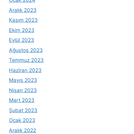
Ocak 2024
Aralık 2023
Kasım 2023
Ekim 2023
Eylül 2023
Ağustos 2023
Temmuz 2023
Haziran 2023
Mayıs 2023
Nisan 2023
Mart 2023
Şubat 2023
Ocak 2023
Aralık 2022