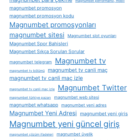
magnumbet performansı, mobil
magnumbet promosyon
magnumbet promosyon kodu
Magnumbet promosyonları
magnumbet sitesi
Magnumbet slot oyunları
Magnumbet Spor Bahisleri
Magnumbet Sıkça Sorulan Sorular
Magnumbet tv
magnumbet telegram
magnumbet tv canli maç
magnumbet tv bölümü
magnumbet tv canli maç izle
Magnumbet Twitter
magnumbet tv canli maç izle
magnumbet web sitesi
magnumbet türkiye pazarı
magnumbet whatsapp
magnumbet yeni adres
Magnumbet Yeni Adresi
magnumbet yeni giris
Magnumbet yeni güncel giriş
magnumbet üyelik
magnumbet çözüm i̇fadeleri