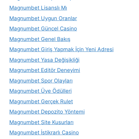
Magnumbet Lisanslı Mı
Magnumbet Uygun Oranlar
Magnumbet Güncel Casino
Magnumbet Genel Bakış
Magnumbet Giriş Yapmak İçin Yeni Adresi
Magnumbet Yasa Değişikliği
Magnumbet Editör Deneyimi
Magnumbet Spor Olayları
Magnumbet Üye Ödülleri
Magnumbet Gerçek Rulet
Magnumbet Depozito Yöntemi
Magnumbet Site Kusurları
Magnumbet İstikrarlı Casino