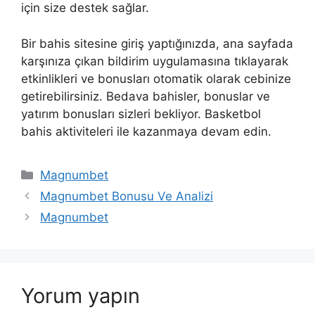
için size destek sağlar.
Bir bahis sitesine giriş yaptığınızda, ana sayfada
karşınıza çıkan bildirim uygulamasına tıklayarak
etkinlikleri ve bonusları otomatik olarak cebinize
getirebilirsiniz. Bedava bahisler, bonuslar ve
yatırım bonusları sizleri bekliyor. Basketbol
bahis aktiviteleri ile kazanmaya devam edin.
Kategoriler
Magnumbet
Magnumbet Bonusu Ve Analizi
Magnumbet
Yorum yapın