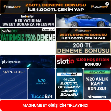
×
MAGNUMBET GİRİŞ İÇİN TIKLAYINIZ!