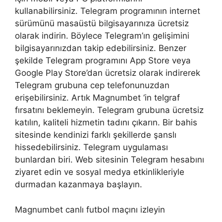
kullanabilirsiniz. Telegram programının internet
sürümünü masaüstü bilgisayarınıza ücretsiz
olarak indirin. Böylece Telegram’ın gelişimini
bilgisayarınızdan takip edebilirsiniz. Benzer
şekilde Telegram programını App Store veya
Google Play Store’dan ücretsiz olarak indirerek
Telegram grubuna cep telefonunuzdan
erişebilirsiniz. Artık Magnumbet ‘in telgraf
fırsatını beklemeyin. Telegram grubuna ücretsiz
katılın, kaliteli hizmetin tadını çıkarın. Bir bahis
sitesinde kendinizi farklı şekillerde şanslı
hissedebilirsiniz. Telegram uygulaması
bunlardan biri. Web sitesinin Telegram hesabını
ziyaret edin ve sosyal medya etkinlikleriyle
durmadan kazanmaya başlayın.
Magnumbet canlı futbol maçını izleyin