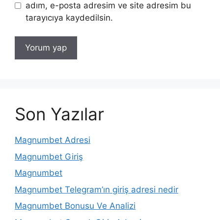
adım, e-posta adresim ve site adresim bu
tarayıcıya kaydedilsin.
Son Yazılar
Magnumbet Adresi
Magnumbet Giriş
Magnumbet
Magnumbet Telegram’ın giriş adresi nedir
Magnumbet Bonusu Ve Analizi