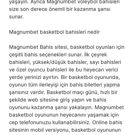
yaşayın. Ayrıca Magnumbet voleybol bahisleri
size son derece önemli bir kazanma şansı
sunar.
Magnumbet basketbol bahisleri nedir
Magnumbet Bahis sitesi, basketbol oyunları için
çeşitli bahis seçenekleri sunar. İlk çeyrek
bahisleri, yüksek/düşük bahisler, sayı bahisleri
ve özel oyuncu bahisleri ile bu heyecan verici
yerde yerinizi ayırtın. Bir basketbol oyununda,
oyunun tüm ilerleyişi için bahis biletleri yapma
şansınız vardır. Basketbol maçı günü, hızlı bir
şekilde web sitesine giriş yapın ve bahis
oyununu kazanma şansı yakalayın. Magnumbet
basketbol oyununun heyecanını yaşamak için
cep telefonunuzu kullanabilirsiniz. Online bahis
sitesinin mobil versiyonu, basketbol oyununun