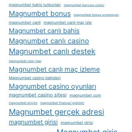
magnumbet bahis tutkunları
magnumbet başvuru süreci
Magnumbet bonus
magnumbet bonus promosyon
magnumbet canli
magnumbet canli maç izle
Magnumbet canlı bahis
Magnumbet canlı casino
Magnumbet canlı destek
magnumbet canlı maç
Magnumbet canlı maç izleme
Magnumbet casino bahisleri
Magnumbet casino oyunları
magnumbet casino sitesi
magnumbet com
magnumbet erişimi
magnumbet finansal i̇şlemleri
Magnumbet gerçek adresi
magnumbet girisi
magnumbet girisi
Magnumbet giriş