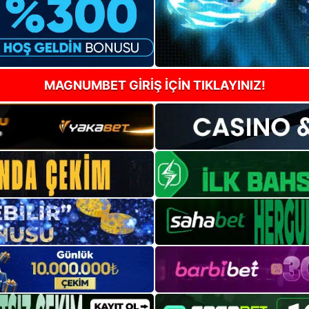
MAGNUMBET GİRİŞ İÇİN TIKLAYINIZ!