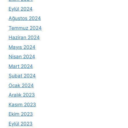
Eylül 2024
Ağustos 2024
Temmuz 2024
Haziran 2024
Mayıs 2024
Nisan 2024
Mart 2024
Şubat 2024
Ocak 2024
Aralık 2023
Kasım 2023
Ekim 2023
Eylül 2023