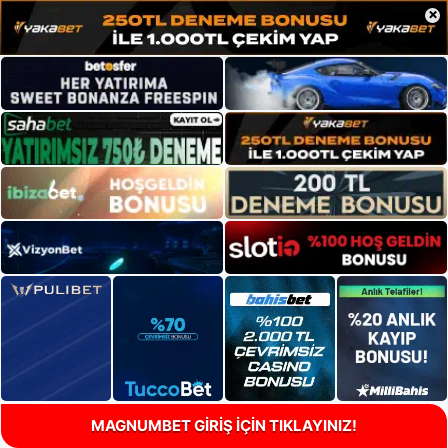
×
MAGNUMBET GİRİŞ İÇİN TIKLAYINIZ!