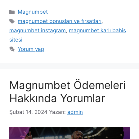
Kategoriler
Magnumbet
Etiketler
magnumbet bonusları ve fırsatları
,
magnumbet instagram
,
magnumbet karlı bahis
sitesi
Yorum yap
Magnumbet Ödemeleri
Hakkında Yorumlar
Şubat 14, 2024
Yazarı:
admin