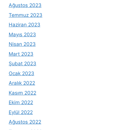
Ağustos 2023
Temmuz 2023
Haziran 2023
Mayıs 2023
Nisan 2023
Mart 2023
Şubat 2023
Ocak 2023
Aralık 2022
Kasım 2022
Ekim 2022
Eylül 2022
Ağustos 2022