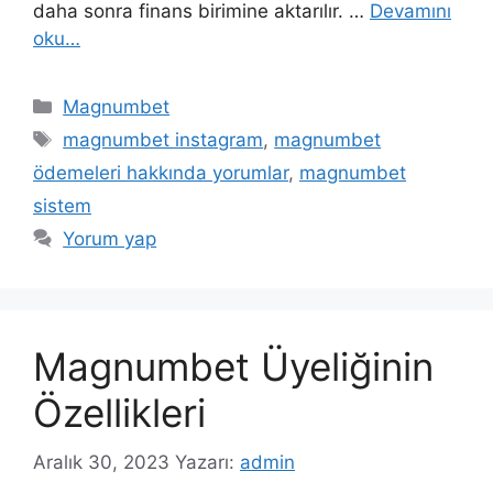
daha sonra finans birimine aktarılır. …
Devamını
oku…
Kategoriler
Magnumbet
Etiketler
magnumbet instagram
,
magnumbet
ödemeleri hakkında yorumlar
,
magnumbet
sistem
Yorum yap
Magnumbet Üyeliğinin
Özellikleri
Aralık 30, 2023
Yazarı:
admin