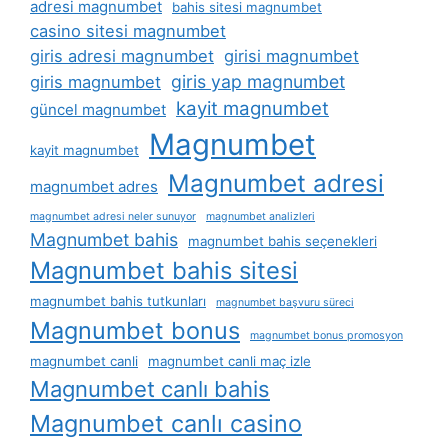
adresi magnumbet
bahis sitesi magnumbet
casino sitesi magnumbet
giris adresi magnumbet
girisi magnumbet
giris yap magnumbet
giris magnumbet
kayit magnumbet
güncel magnumbet
Magnumbet
kayit magnumbet
Magnumbet adresi
magnumbet adres
magnumbet adresi neler sunuyor
magnumbet analizleri
Magnumbet bahis
magnumbet bahis seçenekleri
Magnumbet bahis sitesi
magnumbet bahis tutkunları
magnumbet başvuru süreci
Magnumbet bonus
magnumbet bonus promosyon
magnumbet canli
magnumbet canli maç izle
Magnumbet canlı bahis
Magnumbet canlı casino