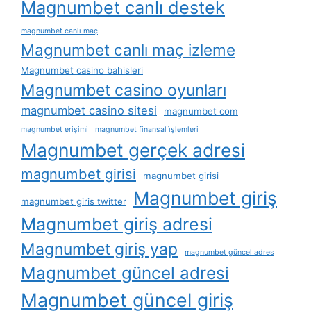
Magnumbet canlı destek
magnumbet canlı maç
Magnumbet canlı maç izleme
Magnumbet casino bahisleri
Magnumbet casino oyunları
magnumbet casino sitesi
magnumbet com
magnumbet erişimi
magnumbet finansal i̇şlemleri
Magnumbet gerçek adresi
magnumbet girisi
magnumbet girisi
Magnumbet giriş
magnumbet giris twitter
Magnumbet giriş adresi
Magnumbet giriş yap
magnumbet güncel adres
Magnumbet güncel adresi
Magnumbet güncel giriş