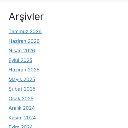
Arşivler
Temmuz 2026
Haziran 2026
Nisan 2026
Eylül 2025
Haziran 2025
Mayıs 2025
Şubat 2025
Ocak 2025
Aralık 2024
Kasım 2024
Ekim 2024