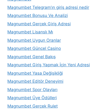
Magnumbet Telegram’ın giriş adresi nedir
Magnumbet Bonusu Ve Analizi
Magnumbet Gerçek Giriş Adresi
Magnumbet Lisanslı Mı
Magnumbet Uygun Oranlar
Magnumbet Güncel Casino
Magnumbet Genel Bakış
Magnumbet Giriş Yapmak İçin Yeni Adresi
Magnumbet Yasa Değişikliği
Magnumbet Editör Deneyimi
Magnumbet Spor Olayları
Magnumbet Üye Ödülleri
Magnumbet Gerçek Rulet