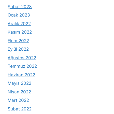
Şubat 2023
Ocak 2023
Aralık 2022
Kasım 2022
Ekim 2022
Eylül 2022
Ağustos 2022
Temmuz 2022
Haziran 2022
Mayıs 2022
Nisan 2022
Mart 2022
Şubat 2022