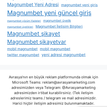
Magnumbet Yeni Adresi
magnumbet yeni giris
Magnumbet yeni güncel giriş
magnumbet üyelik
magnumbet çözüm i̇fadeleri
Magnumbet İletişim Bilgileri
magnumbet üyelikleri
Magnumbet şikayet
Magnumbet şikayetvar
mobil magnumbet
mobil magnumbet
yeni adresi magnumbet
twitter magnumbet
Avrasya'nın en büyük reklam platformunda olmak için
Microsoft Teams:
reklam@avrasyamarketing.com
adresimizden veya Telegram: @Avrasyamarketing
adresimizden irtibat kurabilirsiniz. (Tek iletişim
adreslerimiz teams / telegram ve mail adresimizdir.
Harici hiçbir iletişim adresimiz bulunmamaktadır.