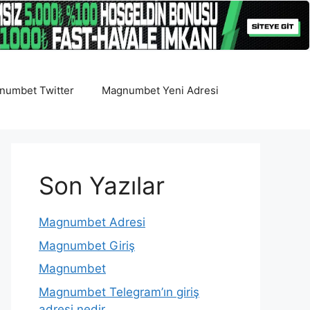
numbet Twitter
Magnumbet Yeni Adresi
Son Yazılar
Magnumbet Adresi
Magnumbet Giriş
Magnumbet
Magnumbet Telegram’ın giriş
adresi nedir