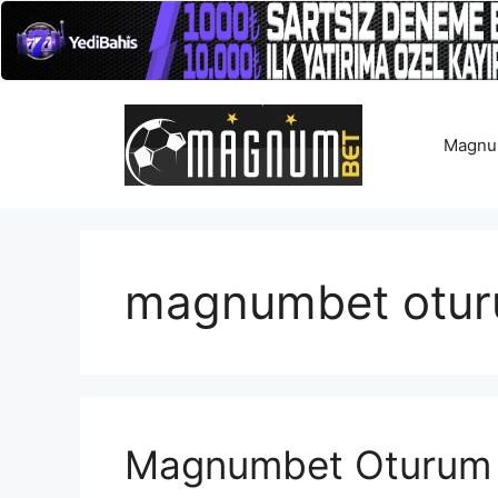
İçeriğe
atla
Magnu
magnumbet otur
Magnumbet Oturum 