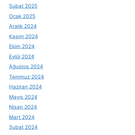
Şubat 2025
Ocak 2025
Aralık 2024
Kasım 2024
Ekim 2024
Eylül 2024
Ağustos 2024
Temmuz 2024
Haziran 2024
Mayıs 2024
Nisan 2024
Mart 2024
Şubat 2024