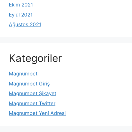
Ekim 2021
Eylül 2021
Ağustos 2021
Kategoriler
Magnumbet
Magnumbet Giriş
Magnumbet Şikayet
Magnumbet Twitter
Magnumbet Yeni Adresi