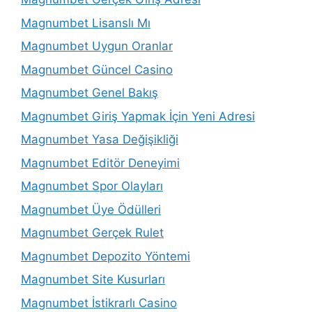
Magnumbet Lisanslı Mı
Magnumbet Uygun Oranlar
Magnumbet Güncel Casino
Magnumbet Genel Bakış
Magnumbet Giriş Yapmak İçin Yeni Adresi
Magnumbet Yasa Değişikliği
Magnumbet Editör Deneyimi
Magnumbet Spor Olayları
Magnumbet Üye Ödülleri
Magnumbet Gerçek Rulet
Magnumbet Depozito Yöntemi
Magnumbet Site Kusurları
Magnumbet İstikrarlı Casino