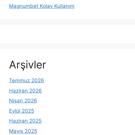
Magnumbet Kolay Kullanım
Arşivler
Temmuz 2026
Haziran 2026
Nisan 2026
Eylül 2025
Haziran 2025
Mayıs 2025