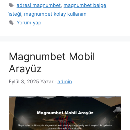
Etiketler
adresi magnumbet
,
magnumbet belge
i̇steği
,
magnumbet kolay kullanım
Yorum yap
Magnumbet Mobil
Arayüz
Eylül 3, 2025
Yazarı:
admin