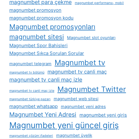
magnumbet para çekme
magnumbet performansı, mobil
magnumbet promosyon
magnumbet promosyon kodu
Magnumbet promosyonları
magnumbet sitesi
Magnumbet slot oyunları
Magnumbet Spor Bahisleri
Magnumbet Sıkça Sorulan Sorular
Magnumbet tv
magnumbet telegram
magnumbet tv canli maç
magnumbet tv bölümü
magnumbet tv canli maç izle
Magnumbet Twitter
magnumbet tv canli maç izle
magnumbet web sitesi
magnumbet türkiye pazarı
magnumbet whatsapp
magnumbet yeni adres
Magnumbet Yeni Adresi
magnumbet yeni giris
Magnumbet yeni güncel giriş
magnumbet üyelik
magnumbet çözüm i̇fadeleri