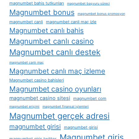
magnumbet bahis tutkunları
magnumbet başvuru süreci
Magnumbet bonus
magnumbet bonus promosyon
magnumbet canli
magnumbet canli maç izle
Magnumbet canlı bahis
Magnumbet canlı casino
Magnumbet canlı destek
magnumbet canlı maç
Magnumbet canlı maç izleme
Magnumbet casino bahisleri
Magnumbet casino oyunları
magnumbet casino sitesi
magnumbet com
magnumbet erişimi
magnumbet finansal i̇şlemleri
Magnumbet gerçek adresi
magnumbet girisi
magnumbet girisi
Magnumbet giriş
magnumbet giris twitter