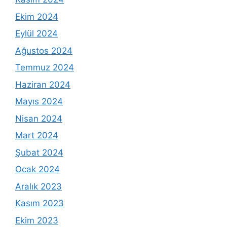
Ekim 2024
Eylül 2024
Ağustos 2024
Temmuz 2024
Haziran 2024
Mayıs 2024
Nisan 2024
Mart 2024
Şubat 2024
Ocak 2024
Aralık 2023
Kasım 2023
Ekim 2023