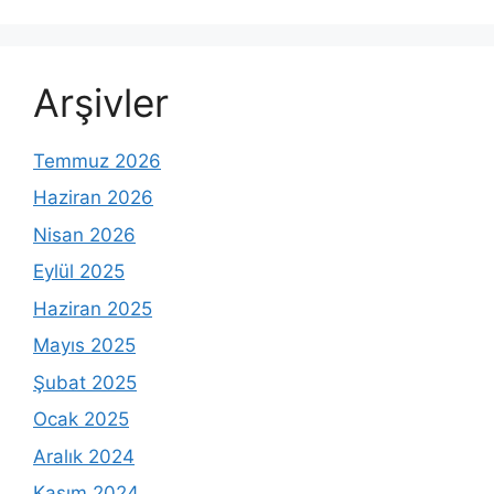
Arşivler
Temmuz 2026
Haziran 2026
Nisan 2026
Eylül 2025
Haziran 2025
Mayıs 2025
Şubat 2025
Ocak 2025
Aralık 2024
Kasım 2024