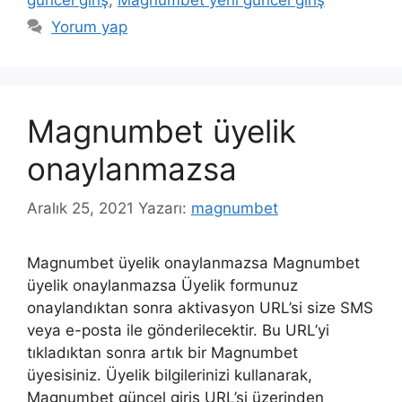
Yorum yap
Magnumbet üyelik
onaylanmazsa
Aralık 25, 2021
Yazarı:
magnumbet
Magnumbet üyelik onaylanmazsa Magnumbet
üyelik onaylanmazsa Üyelik formunuz
onaylandıktan sonra aktivasyon URL’si size SMS
veya e-posta ile gönderilecektir. Bu URL’yi
tıkladıktan sonra artık bir Magnumbet
üyesisiniz. Üyelik bilgilerinizi kullanarak,
Magnumbet güncel giriş URL’si üzerinden