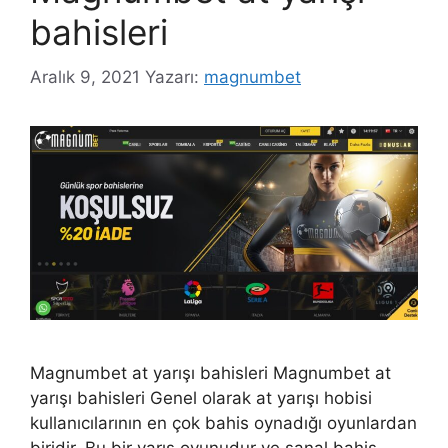
bahisleri
Aralık 9, 2021
Yazarı:
magnumbet
Magnumbet at yarışı bahisleri Magnumbet at
yarışı bahisleri Genel olarak at yarışı hobisi
kullanıcılarının en çok bahis oynadığı oyunlardan