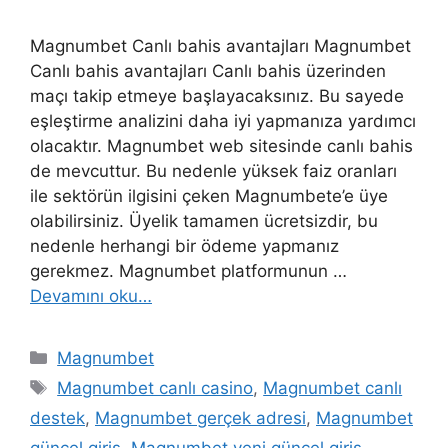
Magnumbet Canlı bahis avantajları Magnumbet
Canlı bahis avantajları Canlı bahis üzerinden
maçı takip etmeye başlayacaksınız. Bu sayede
eşleştirme analizini daha iyi yapmanıza yardımcı
olacaktır. Magnumbet web sitesinde canlı bahis
de mevcuttur. Bu nedenle yüksek faiz oranları
ile sektörün ilgisini çeken Magnumbete’e üye
olabilirsiniz. Üyelik tamamen ücretsizdir, bu
nedenle herhangi bir ödeme yapmanız
gerekmez. Magnumbet platformunun …
Devamını oku…
Kategoriler
Magnumbet
Etiketler
Magnumbet canlı casino
,
Magnumbet canlı
destek
,
Magnumbet gerçek adresi
,
Magnumbet
güncel giriş
,
Magnumbet yeni güncel giriş