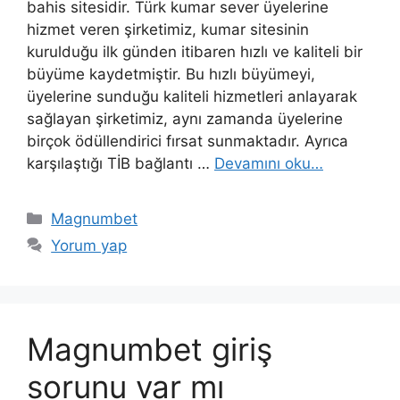
bahis sitesidir. Türk kumar sever üyelerine
hizmet veren şirketimiz, kumar sitesinin
kurulduğu ilk günden itibaren hızlı ve kaliteli bir
büyüme kaydetmiştir. Bu hızlı büyümeyi,
üyelerine sunduğu kaliteli hizmetleri anlayarak
sağlayan şirketimiz, aynı zamanda üyelerine
birçok ödüllendirici fırsat sunmaktadır. Ayrıca
karşılaştığı TİB bağlantı …
Devamını oku…
Kategoriler
Magnumbet
Yorum yap
Magnumbet giriş
sorunu var mı