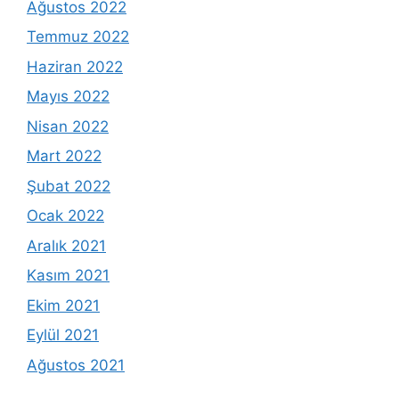
Ağustos 2022
Temmuz 2022
Haziran 2022
Mayıs 2022
Nisan 2022
Mart 2022
Şubat 2022
Ocak 2022
Aralık 2021
Kasım 2021
Ekim 2021
Eylül 2021
Ağustos 2021