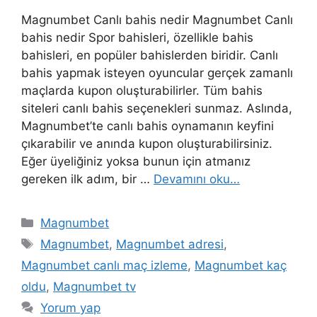
Magnumbet Canlı bahis nedir Magnumbet Canlı
bahis nedir Spor bahisleri, özellikle bahis
bahisleri, en popüler bahislerden biridir. Canlı
bahis yapmak isteyen oyuncular gerçek zamanlı
maçlarda kupon oluşturabilirler. Tüm bahis
siteleri canlı bahis seçenekleri sunmaz. Aslında,
Magnumbet’te canlı bahis oynamanın keyfini
çıkarabilir ve anında kupon oluşturabilirsiniz.
Eğer üyeliğiniz yoksa bunun için atmanız
gereken ilk adım, bir …
Devamını oku…
Kategoriler
Magnumbet
Etiketler
Magnumbet
,
Magnumbet adresi
,
Magnumbet canlı maç izleme
,
Magnumbet kaç
oldu
,
Magnumbet tv
Yorum yap