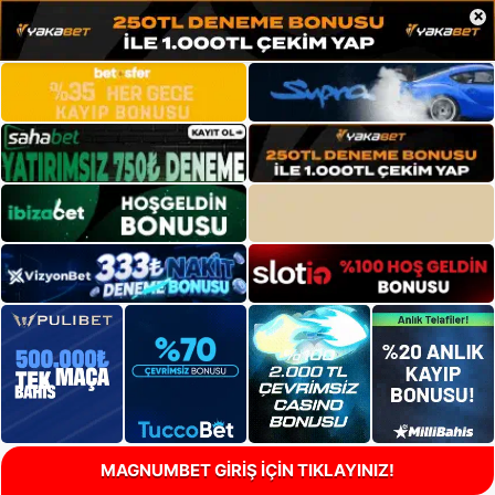
×
MAGNUMBET GİRİŞ İÇİN TIKLAYINIZ!