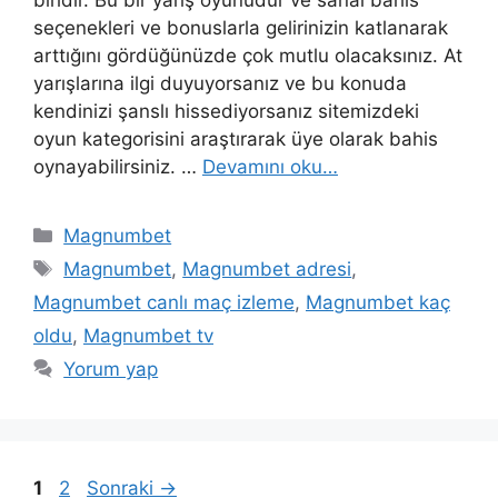
biridir. Bu bir yarış oyunudur ve sanal bahis
seçenekleri ve bonuslarla gelirinizin katlanarak
arttığını gördüğünüzde çok mutlu olacaksınız. At
yarışlarına ilgi duyuyorsanız ve bu konuda
kendinizi şanslı hissediyorsanız sitemizdeki
oyun kategorisini araştırarak üye olarak bahis
oynayabilirsiniz. …
Devamını oku…
Kategoriler
Magnumbet
Etiketler
Magnumbet
,
Magnumbet adresi
,
Magnumbet canlı maç izleme
,
Magnumbet kaç
oldu
,
Magnumbet tv
Yorum yap
Sayfa
Sayfa
1
2
Sonraki
→