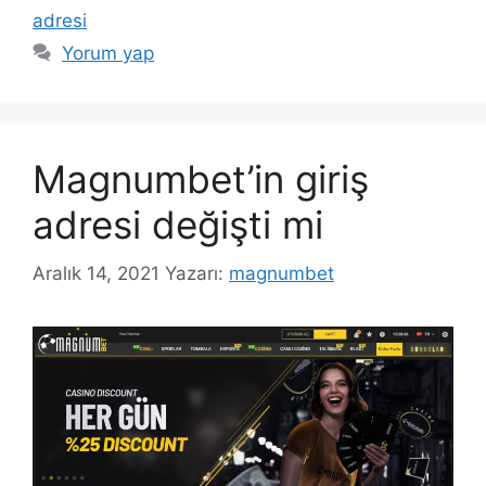
adresi
Yorum yap
Magnumbet’in giriş
adresi değişti mi
Aralık 14, 2021
Yazarı:
magnumbet