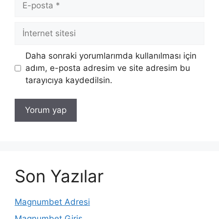
posta
İnternet
sitesi
Daha sonraki yorumlarımda kullanılması için
adım, e-posta adresim ve site adresim bu
tarayıcıya kaydedilsin.
Son Yazılar
Magnumbet Adresi
Magnumbet Giriş