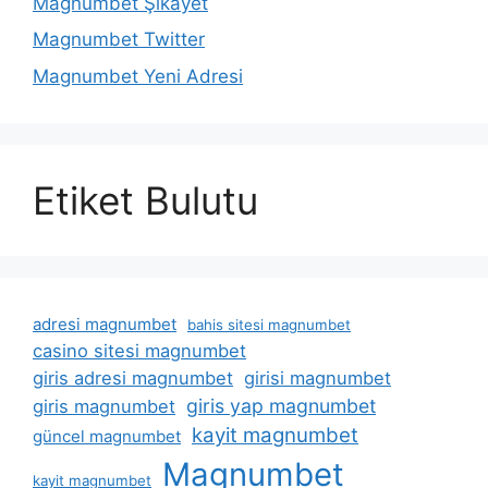
Magnumbet Şikayet
Magnumbet Twitter
Magnumbet Yeni Adresi
Etiket Bulutu
adresi magnumbet
bahis sitesi magnumbet
casino sitesi magnumbet
giris adresi magnumbet
girisi magnumbet
giris yap magnumbet
giris magnumbet
kayit magnumbet
güncel magnumbet
Magnumbet
kayit magnumbet