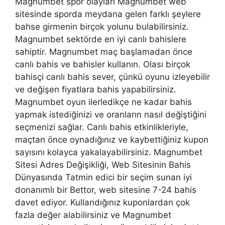
Magnumbet spor olayları Magnumbet web
sitesinde sporda meydana gelen farklı şeylere
bahse girmenin birçok yolunu bulabilirsiniz.
Magnumbet sektörde en iyi canlı bahislere
sahiptir. Magnumbet maç başlamadan önce
canlı bahis ve bahisler kullanın. Olası birçok
bahisçi canlı bahis sever, çünkü oyunu izleyebilir
ve değişen fiyatlara bahis yapabilirsiniz.
Magnumbet oyun ilerledikçe ne kadar bahis
yapmak istediğinizi ve oranların nasıl değiştiğini
seçmenizi sağlar. Canlı bahis etkinlikleriyle,
maçtan önce oynadığınız ve kaybettiğiniz kupon
sayısını kolayca yakalayabilirsiniz. Magnumbet
Sitesi Adres Değişikliği, Web Sitesinin Bahis
Dünyasında Tatmin edici bir seçim sunan iyi
donanımlı bir Bettor, web sitesine 7-24 bahis
davet ediyor. Kullandığınız kuponlardan çok
fazla değer alabilirsiniz ve Magnumbet