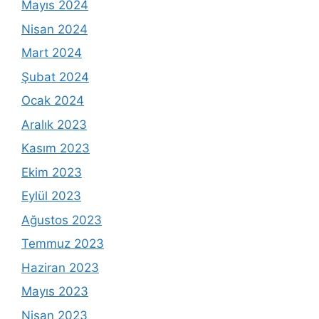
Mayıs 2024
Nisan 2024
Mart 2024
Şubat 2024
Ocak 2024
Aralık 2023
Kasım 2023
Ekim 2023
Eylül 2023
Ağustos 2023
Temmuz 2023
Haziran 2023
Mayıs 2023
Nisan 2023