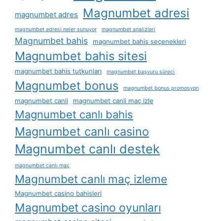
Magnumbet adresi
magnumbet adres
magnumbet adresi neler sunuyor
magnumbet analizleri
Magnumbet bahis
magnumbet bahis seçenekleri
Magnumbet bahis sitesi
magnumbet bahis tutkunları
magnumbet başvuru süreci
Magnumbet bonus
magnumbet bonus promosyon
magnumbet canli
magnumbet canli maç izle
Magnumbet canlı bahis
Magnumbet canlı casino
Magnumbet canlı destek
magnumbet canlı maç
Magnumbet canlı maç izleme
Magnumbet casino bahisleri
Magnumbet casino oyunları