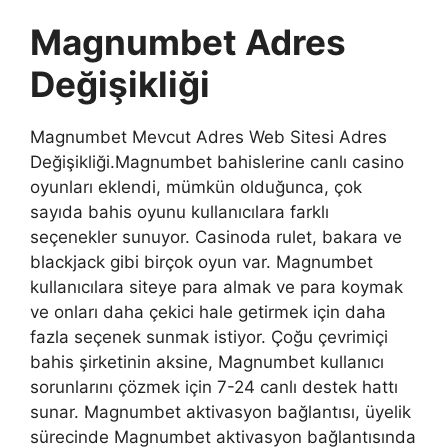
Magnumbet Adres
Değişikliği
Magnumbet Mevcut Adres Web Sitesi Adres
Değişikliği.Magnumbet bahislerine canlı casino
oyunları eklendi, mümkün olduğunca, çok
sayıda bahis oyunu kullanıcılara farklı
seçenekler sunuyor. Casinoda rulet, bakara ve
blackjack gibi birçok oyun var. Magnumbet
kullanıcılara siteye para almak ve para koymak
ve onları daha çekici hale getirmek için daha
fazla seçenek sunmak istiyor. Çoğu çevrimiçi
bahis şirketinin aksine, Magnumbet kullanıcı
sorunlarını çözmek için 7-24 canlı destek hattı
sunar. Magnumbet aktivasyon bağlantısı, üyelik
sürecinde Magnumbet aktivasyon bağlantısında