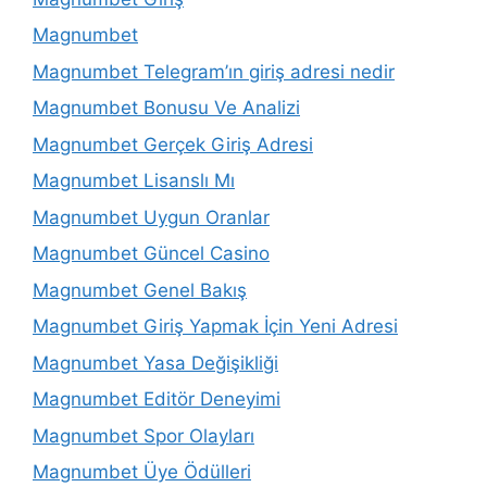
Magnumbet
Magnumbet Telegram’ın giriş adresi nedir
Magnumbet Bonusu Ve Analizi
Magnumbet Gerçek Giriş Adresi
Magnumbet Lisanslı Mı
Magnumbet Uygun Oranlar
Magnumbet Güncel Casino
Magnumbet Genel Bakış
Magnumbet Giriş Yapmak İçin Yeni Adresi
Magnumbet Yasa Değişikliği
Magnumbet Editör Deneyimi
Magnumbet Spor Olayları
Magnumbet Üye Ödülleri