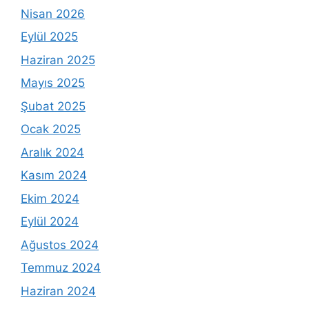
Nisan 2026
Eylül 2025
Haziran 2025
Mayıs 2025
Şubat 2025
Ocak 2025
Aralık 2024
Kasım 2024
Ekim 2024
Eylül 2024
Ağustos 2024
Temmuz 2024
Haziran 2024