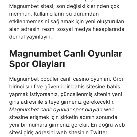
Magnumbet sitesi, son değişikliklerinden çok
memnun. Kullanıcıların bu durumdan
etkilenmemesini sağlamak için yeni oluşturulan
alan adresini resmi sosyal medya hesaplarında
derhal yayınlayın.
Magnumbet Canlı Oyunlar
Spor Olayları
Magnumbet popüler canlı casino oyunları. Gibi
birinci sınıf ve güvenli bir bahis sitesine bahis
yapmak istiyorsanız, güncellenmiş sitenin yeni
giriş adresi ile siteye girmeniz gerekecektir.
Magnumbet canlı oyunlar spor olayları
web
sitesine erişmek için şirketin adının sonunda
yeni bir numara girmeniz gerekir. En doğru web
sitesi giriş adresini web sitesinin Twitter