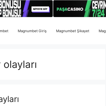
mbet
Magnumbet Giriş
Magnumbet Şikayet
Mag
olayları
yları