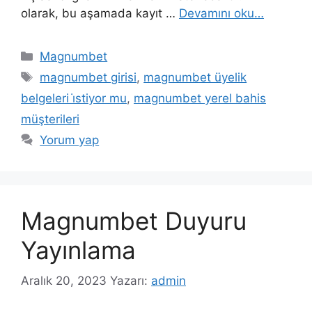
olarak, bu aşamada kayıt …
Devamını oku…
Kategoriler
Magnumbet
Etiketler
magnumbet girisi
,
magnumbet üyelik
belgeleri i̇stiyor mu
,
magnumbet yerel bahis
müşterileri
Yorum yap
Magnumbet Duyuru
Yayınlama
Aralık 20, 2023
Yazarı:
admin