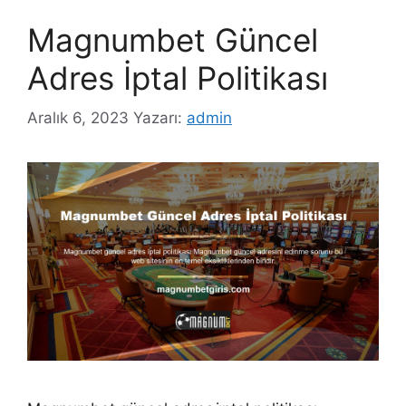
Magnumbet Güncel
Adres İptal Politikası
Aralık 6, 2023
Yazarı:
admin