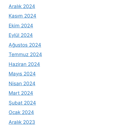
Aralık 2024
Kasım 2024
Ekim 2024
Eylül 2024
Ağustos 2024
Temmuz 2024
Haziran 2024
Mayıs 2024
Nisan 2024
Mart 2024
Şubat 2024
Ocak 2024
Aralık 2023