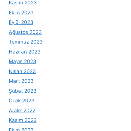
Kasım 2023
Ekim 2023
Eylül 2023
Ağustos 2023
Temmuz 2023
Haziran 2023
Mayıs 2023
Nisan 2023
Mart 2023
Şubat 2023
Ocak 2023
Aralık 2022
Kasım 2022
Ekim 2022