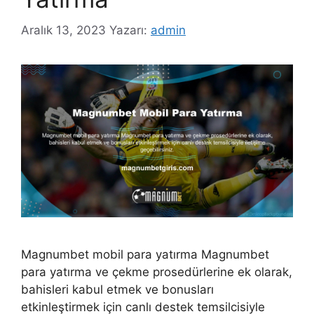
Aralık 13, 2023
Yazarı:
admin
Magnumbet mobil para yatırma Magnumbet
para yatırma ve çekme prosedürlerine ek olarak,
bahisleri kabul etmek ve bonusları
etkinleştirmek için canlı destek temsilcisiyle