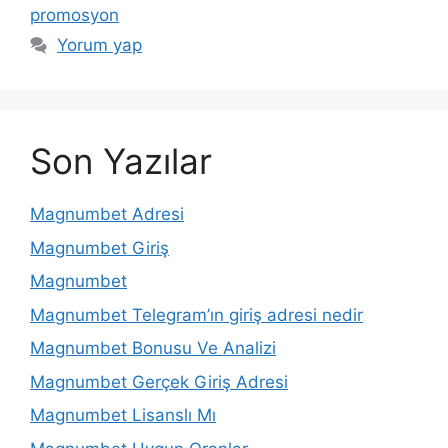
promosyon
Yorum yap
Son Yazılar
Magnumbet Adresi
Magnumbet Giriş
Magnumbet
Magnumbet Telegram’ın giriş adresi nedir
Magnumbet Bonusu Ve Analizi
Magnumbet Gerçek Giriş Adresi
Magnumbet Lisanslı Mı