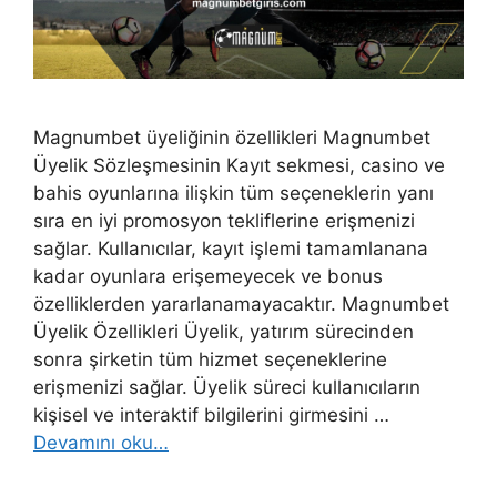
Magnumbet üyeliğinin özellikleri Magnumbet
Üyelik Sözleşmesinin Kayıt sekmesi, casino ve
bahis oyunlarına ilişkin tüm seçeneklerin yanı
sıra en iyi promosyon tekliflerine erişmenizi
sağlar. Kullanıcılar, kayıt işlemi tamamlanana
kadar oyunlara erişemeyecek ve bonus
özelliklerden yararlanamayacaktır. Magnumbet
Üyelik Özellikleri Üyelik, yatırım sürecinden
sonra şirketin tüm hizmet seçeneklerine
erişmenizi sağlar. Üyelik süreci kullanıcıların
kişisel ve interaktif bilgilerini girmesini …
Devamını oku…