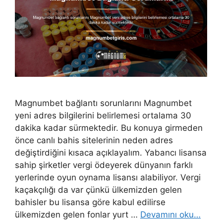
Magnumbet bağlantı sorunlarını Magnumbet
yeni adres bilgilerini belirlemesi ortalama 30
dakika kadar sürmektedir. Bu konuya girmeden
önce canlı bahis sitelerinin neden adres
değiştirdiğini kısaca açıklayalım. Yabancı lisansa
sahip şirketler vergi ödeyerek dünyanın farklı
yerlerinde oyun oynama lisansı alabiliyor. Vergi
kaçakçılığı da var çünkü ülkemizden gelen
bahisler bu lisansa göre kabul edilirse
ülkemizden gelen fonlar yurt …
Devamını oku…