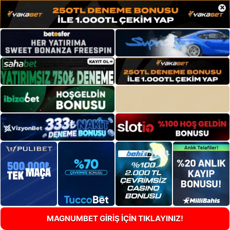
×
MAGNUMBET GİRİŞ İÇİN TIKLAYINIZ!