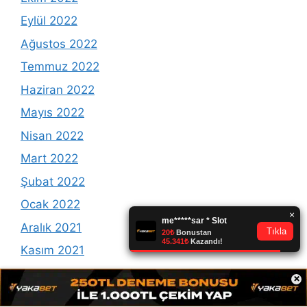
Eylül 2022
Ağustos 2022
Temmuz 2022
Haziran 2022
Mayıs 2022
Nisan 2022
Mart 2022
Şubat 2022
Ocak 2022
Aralık 2021
Kasım 2021
Ekim 2021
×
Eylül 2021