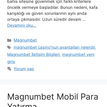
bahis sitesine güvenmek için farklı kriterlere
öncelik vermeye başladılar. Bunun nedeni, kafa
karışıklığı ve güven sorunlarının aynı anda
ortaya çıkmasıdır. Uzun süredir devam …
Devamını oku…
Kategoriler
Magnumbet
Etiketler
magnumbet casino'nun avantajları nelerdir
,
Magnumbet İletişim Bilgileri
,
magnumbet yeni
giris
Yorum yap
Magnumbet Mobil Para
Yatırma