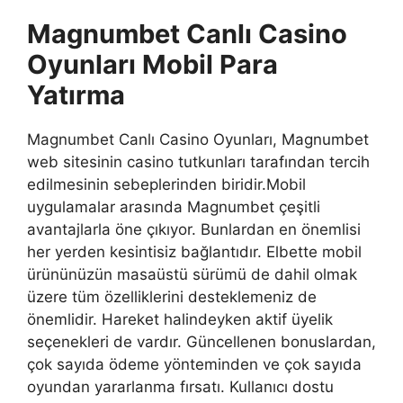
Magnumbet Canlı Casino
Oyunları Mobil Para
Yatırma
Magnumbet Canlı Casino Oyunları, Magnumbet
web sitesinin casino tutkunları tarafından tercih
edilmesinin sebeplerinden biridir.Mobil
uygulamalar arasında Magnumbet çeşitli
avantajlarla öne çıkıyor. Bunlardan en önemlisi
her yerden kesintisiz bağlantıdır. Elbette mobil
ürününüzün masaüstü sürümü de dahil olmak
üzere tüm özelliklerini desteklemeniz de
önemlidir. Hareket halindeyken aktif üyelik
seçenekleri de vardır. Güncellenen bonuslardan,
çok sayıda ödeme yönteminden ve çok sayıda
oyundan yararlanma fırsatı. Kullanıcı dostu