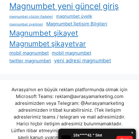
Magnumbet yeni güncel giriş
magnumbet üyelik
magnumbet çözüm i̇fadeleri
Magnumbet İletişim Bilgileri
magnumbet üyelikleri
Magnumbet şikayet
Magnumbet şikayetvar
mobil magnumbet
mobil magnumbet
yeni adresi magnumbet
twitter magnumbet
Avrasya'nın en büyük reklam platformunda olmak için
Microsoft Teams:
reklam@avrasyamarketing.com
adresimizden veya Telegram: @Avrasyamarketing
adresimizden irtibat kurabilirsiniz. (Tek iletişim
adreslerimiz teams / telegram ve mail adresimizdir.
Harici hiçbir iletişim adresimiz bulunmamaktadır.
Lütfen itibar etmeyiniz.) Türkiye yasalarına göre 7258
sayılı kanun uyarınca yasa dışı bahis oynamanın