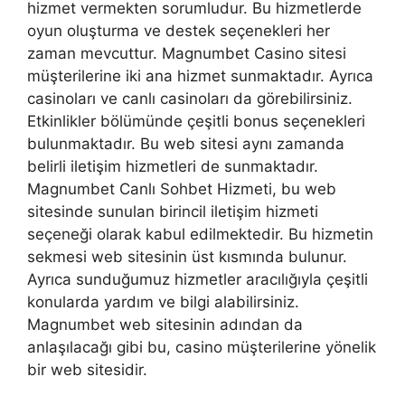
hizmet vermekten sorumludur. Bu hizmetlerde
oyun oluşturma ve destek seçenekleri her
zaman mevcuttur. Magnumbet Casino sitesi
müşterilerine iki ana hizmet sunmaktadır. Ayrıca
casinoları ve canlı casinoları da görebilirsiniz.
Etkinlikler bölümünde çeşitli bonus seçenekleri
bulunmaktadır. Bu web sitesi aynı zamanda
belirli iletişim hizmetleri de sunmaktadır.
Magnumbet Canlı Sohbet Hizmeti, bu web
sitesinde sunulan birincil iletişim hizmeti
seçeneği olarak kabul edilmektedir. Bu hizmetin
sekmesi web sitesinin üst kısmında bulunur.
Ayrıca sunduğumuz hizmetler aracılığıyla çeşitli
konularda yardım ve bilgi alabilirsiniz.
Magnumbet web sitesinin adından da
anlaşılacağı gibi bu, casino müşterilerine yönelik
bir web sitesidir.