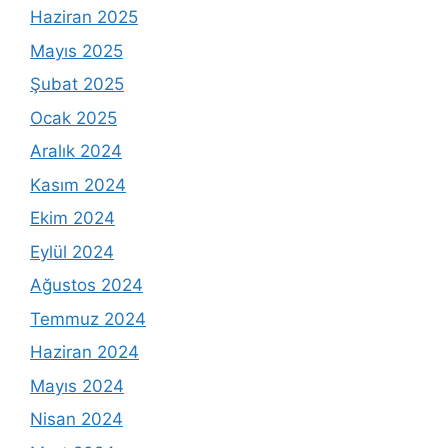
Haziran 2025
Mayıs 2025
Şubat 2025
Ocak 2025
Aralık 2024
Kasım 2024
Ekim 2024
Eylül 2024
Ağustos 2024
Temmuz 2024
Haziran 2024
Mayıs 2024
Nisan 2024