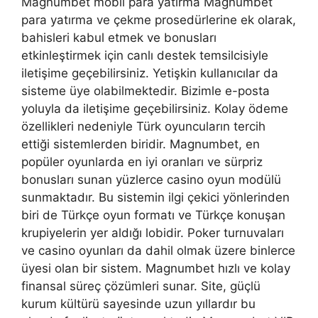
Magnumbet mobil para yatırma Magnumbet
para yatırma ve çekme prosedürlerine ek olarak,
bahisleri kabul etmek ve bonusları
etkinleştirmek için canlı destek temsilcisiyle
iletişime geçebilirsiniz. Yetişkin kullanıcılar da
sisteme üye olabilmektedir. Bizimle e-posta
yoluyla da iletişime geçebilirsiniz. Kolay ödeme
özellikleri nedeniyle Türk oyuncuların tercih
ettiği sistemlerden biridir. Magnumbet, en
popüler oyunlarda en iyi oranları ve sürpriz
bonusları sunan yüzlerce casino oyun modülü
sunmaktadır. Bu sistemin ilgi çekici yönlerinden
biri de Türkçe oyun formatı ve Türkçe konuşan
krupiyelerin yer aldığı lobidir. Poker turnuvaları
ve casino oyunları da dahil olmak üzere binlerce
üyesi olan bir sistem. Magnumbet hızlı ve kolay
finansal süreç çözümleri sunar. Site, güçlü
kurum kültürü sayesinde uzun yıllardır bu