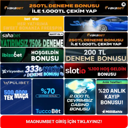
×
MAGNUMBET GİRİŞ İÇİN TIKLAYINIZ!