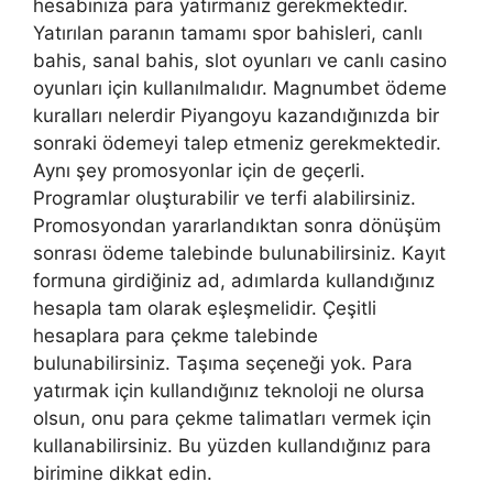
hesabınıza para yatırmanız gerekmektedir.
Yatırılan paranın tamamı spor bahisleri, canlı
bahis, sanal bahis, slot oyunları ve canlı casino
oyunları için kullanılmalıdır. Magnumbet ödeme
kuralları nelerdir Piyangoyu kazandığınızda bir
sonraki ödemeyi talep etmeniz gerekmektedir.
Aynı şey promosyonlar için de geçerli.
Programlar oluşturabilir ve terfi alabilirsiniz.
Promosyondan yararlandıktan sonra dönüşüm
sonrası ödeme talebinde bulunabilirsiniz. Kayıt
formuna girdiğiniz ad, adımlarda kullandığınız
hesapla tam olarak eşleşmelidir. Çeşitli
hesaplara para çekme talebinde
bulunabilirsiniz. Taşıma seçeneği yok. Para
yatırmak için kullandığınız teknoloji ne olursa
olsun, onu para çekme talimatları vermek için
kullanabilirsiniz. Bu yüzden kullandığınız para
birimine dikkat edin.