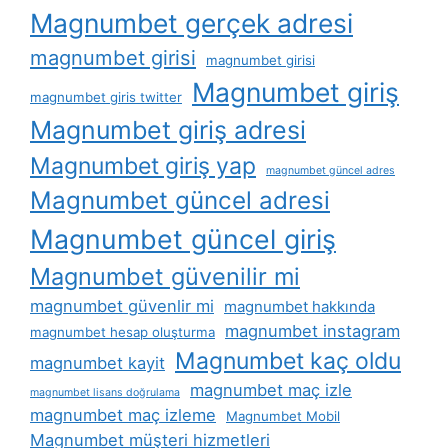
Magnumbet gerçek adresi
magnumbet girisi
magnumbet girisi
Magnumbet giriş
magnumbet giris twitter
Magnumbet giriş adresi
Magnumbet giriş yap
magnumbet güncel adres
Magnumbet güncel adresi
Magnumbet güncel giriş
Magnumbet güvenilir mi
magnumbet güvenlir mi
magnumbet hakkında
magnumbet instagram
magnumbet hesap oluşturma
Magnumbet kaç oldu
magnumbet kayit
magnumbet maç izle
magnumbet lisans doğrulama
magnumbet maç izleme
Magnumbet Mobil
Magnumbet müşteri hizmetleri