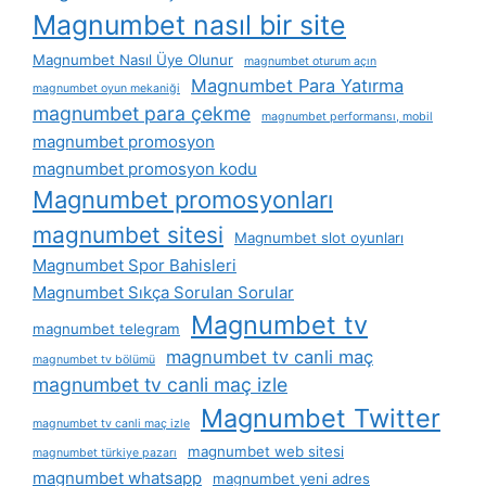
Magnumbet nasıl bir site
Magnumbet Nasıl Üye Olunur
magnumbet oturum açın
Magnumbet Para Yatırma
magnumbet oyun mekaniği
magnumbet para çekme
magnumbet performansı, mobil
magnumbet promosyon
magnumbet promosyon kodu
Magnumbet promosyonları
magnumbet sitesi
Magnumbet slot oyunları
Magnumbet Spor Bahisleri
Magnumbet Sıkça Sorulan Sorular
Magnumbet tv
magnumbet telegram
magnumbet tv canli maç
magnumbet tv bölümü
magnumbet tv canli maç izle
Magnumbet Twitter
magnumbet tv canli maç izle
magnumbet web sitesi
magnumbet türkiye pazarı
magnumbet whatsapp
magnumbet yeni adres