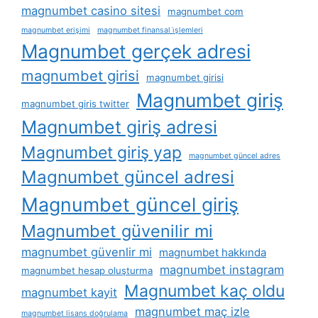
magnumbet casino sitesi
magnumbet com
magnumbet erişimi
magnumbet finansal i̇şlemleri
Magnumbet gerçek adresi
magnumbet girisi
magnumbet girisi
Magnumbet giriş
magnumbet giris twitter
Magnumbet giriş adresi
Magnumbet giriş yap
magnumbet güncel adres
Magnumbet güncel adresi
Magnumbet güncel giriş
Magnumbet güvenilir mi
magnumbet güvenlir mi
magnumbet hakkında
magnumbet instagram
magnumbet hesap oluşturma
Magnumbet kaç oldu
magnumbet kayit
magnumbet maç izle
magnumbet lisans doğrulama