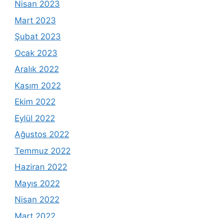
Nisan 2023
Mart 2023
Şubat 2023
Ocak 2023
Aralık 2022
Kasım 2022
Ekim 2022
Eylül 2022
Ağustos 2022
Temmuz 2022
Haziran 2022
Mayıs 2022
Nisan 2022
Mart 2022