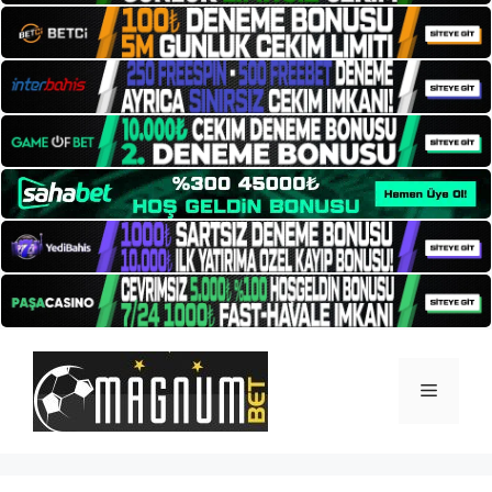
İçeriğe
atla
Menü