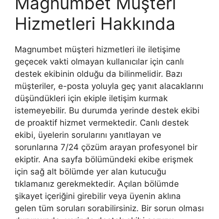
Magnumbet Müşteri
Hizmetleri Hakkında
Magnumbet müşteri hizmetleri ile iletişime
geçecek vakti olmayan kullanıcılar için canlı
destek ekibinin olduğu da bilinmelidir. Bazı
müşteriler, e-posta yoluyla geç yanıt alacaklarını
düşündükleri için ekiple iletişim kurmak
istemeyebilir. Bu durumda yerinde destek ekibi
de proaktif hizmet vermektedir. Canlı destek
ekibi, üyelerin sorularını yanıtlayan ve
sorunlarına 7/24 çözüm arayan profesyonel bir
ekiptir. Ana sayfa bölümündeki ekibe erişmek
için sağ alt bölümde yer alan kutucuğu
tıklamanız gerekmektedir. Açılan bölümde
şikayet içeriğini girebilir veya üyenin aklına
gelen tüm soruları sorabilirsiniz. Bir sorun olması