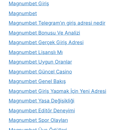
Magnumbet Giriş
Magnumbet
Magnumbet Telegram’ın giriş adresi nedir
Magnumbet Bonusu Ve Analizi
Magnumbet Gerçek Giriş Adresi
Magnumbet Lisanslı Mı
Magnumbet Uygun Oranlar
Magnumbet Güncel Casino
Magnumbet Genel Bakış
Magnumbet Giriş Yapmak İçin Yeni Adresi
Magnumbet Yasa Değişikliği
Magnumbet Editör Deneyimi
Magnumbet Spor Olayları
Magnumbet Üye Ödülleri