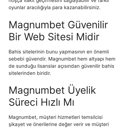
hoşça vakit geçirmesini sağlayabilir ve farklı
oyunlar aracılığıyla para kazanabilirsiniz.
Magnumbet Güvenilir
Bir Web Sitesi Midir
Bahis sitelerinin bunu yapmasının en önemli
sebebi güvendir. Magnumbet hem altyapı hem
de sunduğu lisanslar açısından güvenilir bahis
sitelerinden biridir.
Magnumbet Üyelik
Süreci Hızlı Mı
Magnumbet, müşteri hizmetleri temsilcisi
şikayet ve önerilerine değer verir ve müşteri