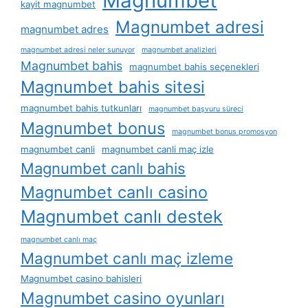
Magnumbet
kayit magnumbet
Magnumbet adresi
magnumbet adres
magnumbet adresi neler sunuyor
magnumbet analizleri
Magnumbet bahis
magnumbet bahis seçenekleri
Magnumbet bahis sitesi
magnumbet bahis tutkunları
magnumbet başvuru süreci
Magnumbet bonus
magnumbet bonus promosyon
magnumbet canli
magnumbet canli maç izle
Magnumbet canlı bahis
Magnumbet canlı casino
Magnumbet canlı destek
magnumbet canlı maç
Magnumbet canlı maç izleme
Magnumbet casino bahisleri
Magnumbet casino oyunları