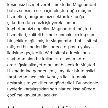
kesintisiz hizmet verebilmektedir. Magnumbet
bahis sitesinin sizin için oluşturduğu müşteri
hizmetleri, programınızı sektördeki çoğu
şirketten daha hızlı işleyerek zaman
kaybetmenizi engeller. Magnumbet müşteri
hizmetleri, kaliteli hizmet sunmak için kapsamlı
bir şekilde eğitilmiştir. Magnumbet bahis sitesi
müşteri hizmetleri ile sadece e-posta yoluyla
iletişime geçilebilir. Web sitesi adresini ana
sayfadan alan bir kullanıcı, e-posta adresi
aracılığıyla şikayette bulunabilecektir. Müşteri
Hizmetlerine gönderilen şikayetler bir temsilci
tarafından incelenir. Konuyla ilgili tutanak
açılarak site yetkililerine gönderildi. Bu nedenle
üyelerin karşılaştıkları sorunlar en kısa sürede
çözüme kavuşturulacaktır.