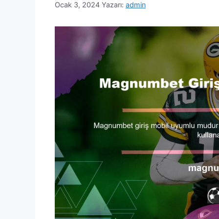
Ocak 3, 2024
Yazarı:
admin