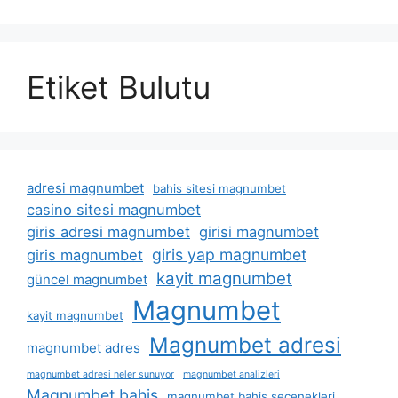
Etiket Bulutu
adresi magnumbet
bahis sitesi magnumbet
casino sitesi magnumbet
giris adresi magnumbet
girisi magnumbet
giris yap magnumbet
giris magnumbet
kayit magnumbet
güncel magnumbet
Magnumbet
kayit magnumbet
Magnumbet adresi
magnumbet adres
magnumbet adresi neler sunuyor
magnumbet analizleri
Magnumbet bahis
magnumbet bahis seçenekleri