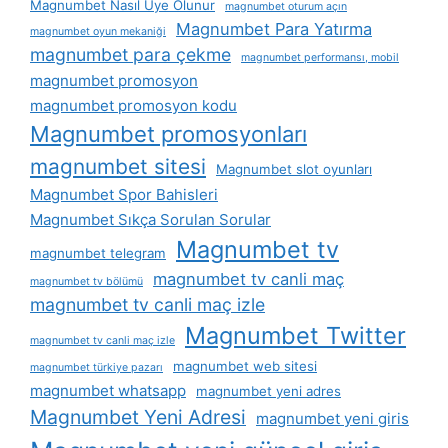
Magnumbet Nasıl Üye Olunur
magnumbet oturum açın
Magnumbet Para Yatırma
magnumbet oyun mekaniği
magnumbet para çekme
magnumbet performansı, mobil
magnumbet promosyon
magnumbet promosyon kodu
Magnumbet promosyonları
magnumbet sitesi
Magnumbet slot oyunları
Magnumbet Spor Bahisleri
Magnumbet Sıkça Sorulan Sorular
Magnumbet tv
magnumbet telegram
magnumbet tv canli maç
magnumbet tv bölümü
magnumbet tv canli maç izle
Magnumbet Twitter
magnumbet tv canli maç izle
magnumbet web sitesi
magnumbet türkiye pazarı
magnumbet whatsapp
magnumbet yeni adres
Magnumbet Yeni Adresi
magnumbet yeni giris