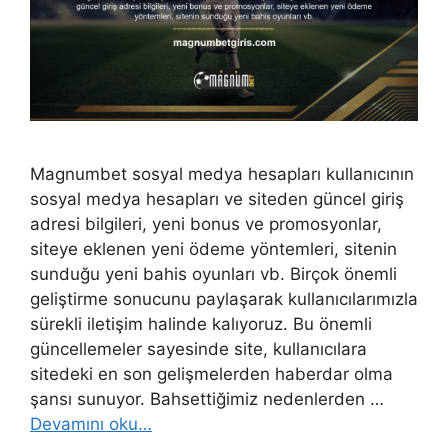
Magnumbet sosyal medya hesapları kullanıcının
sosyal medya hesapları ve siteden güncel giriş
adresi bilgileri, yeni bonus ve promosyonlar,
siteye eklenen yeni ödeme yöntemleri, sitenin
sunduğu yeni bahis oyunları vb. Birçok önemli
geliştirme sonucunu paylaşarak kullanıcılarımızla
sürekli iletişim halinde kalıyoruz. Bu önemli
güncellemeler sayesinde site, kullanıcılara
sitedeki en son gelişmelerden haberdar olma
şansı sunuyor. Bahsettiğimiz nedenlerden …
Devamını oku…