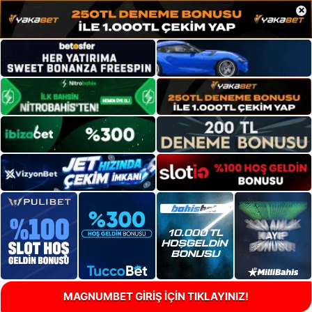
×
MAGNUMBET GİRİŞ İÇİN TIKLAYINIZ!