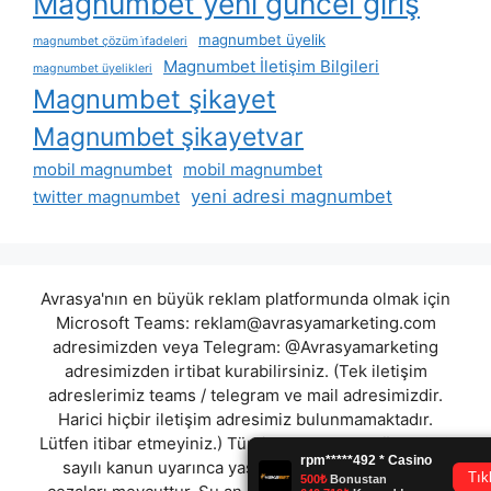
Magnumbet yeni güncel giriş
magnumbet üyelik
magnumbet çözüm i̇fadeleri
Magnumbet İletişim Bilgileri
magnumbet üyelikleri
Magnumbet şikayet
Magnumbet şikayetvar
mobil magnumbet
mobil magnumbet
yeni adresi magnumbet
twitter magnumbet
Avrasya'nın en büyük reklam platformunda olmak için
Microsoft Teams:
reklam@avrasyamarketing.com
adresimizden veya Telegram: @Avrasyamarketing
adresimizden irtibat kurabilirsiniz. (Tek iletişim
adreslerimiz teams / telegram ve mail adresimizdir.
Harici hiçbir iletişim adresimiz bulunmamaktadır.
Lütfen itibar etmeyiniz.) Türkiye yasalarına göre 7258
sayılı kanun uyarınca yasa dışı bahis oynamanın