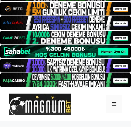
İçeriğe
atla
Menü