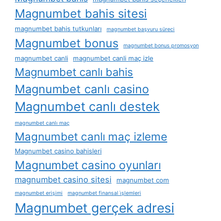
Magnumbet bahis sitesi
magnumbet bahis tutkunları
magnumbet başvuru süreci
Magnumbet bonus
magnumbet bonus promosyon
magnumbet canli
magnumbet canli maç izle
Magnumbet canlı bahis
Magnumbet canlı casino
Magnumbet canlı destek
magnumbet canlı maç
Magnumbet canlı maç izleme
Magnumbet casino bahisleri
Magnumbet casino oyunları
magnumbet casino sitesi
magnumbet com
magnumbet erişimi
magnumbet finansal i̇şlemleri
Magnumbet gerçek adresi