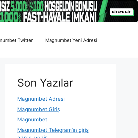
numbet Twitter
Magnumbet Yeni Adresi
Son Yazılar
Magnumbet Adresi
Magnumbet Giriş
Magnumbet
Magnumbet Telegram’ın giriş
adresi nedir