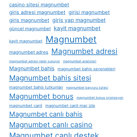
casino sitesi magnumbet
giris adresi magnumbet
girisi magnumbet
giris yap magnumbet
giris magnumbet
kayit magnumbet
güncel magnumbet
Magnumbet
kayit magnumbet
Magnumbet adresi
magnumbet adres
magnumbet adresi neler sunuyor
magnumbet analizleri
Magnumbet bahis
magnumbet bahis seçenekleri
Magnumbet bahis sitesi
magnumbet bahis tutkunları
magnumbet başvuru süreci
Magnumbet bonus
magnumbet bonus promosyon
magnumbet canli
magnumbet canli maç izle
Magnumbet canlı bahis
Magnumbet canlı casino
Magnumbet canlı destek