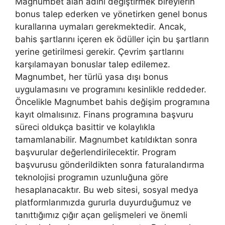
Magnumbet alan adını değiştirmek bireylerin
bonus talep ederken ve yönetirken genel bonus
kurallarına uymaları gerekmektedir. Ancak,
bahis şartlarını içeren ek ödüller için bu şartların
yerine getirilmesi gerekir. Çevrim şartlarını
karşılamayan bonuslar talep edilemez.
Magnumbet, her türlü yasa dışı bonus
uygulamasını ve programını kesinlikle reddeder.
Öncelikle Magnumbet bahis değişim programına
kayıt olmalısınız. Finans programına başvuru
süreci oldukça basittir ve kolaylıkla
tamamlanabilir. Magnumbet katıldıktan sonra
başvurular değerlendirilecektir. Program
başvurusu gönderildikten sonra faturalandırma
teknolojisi programın uzunluğuna göre
hesaplanacaktır. Bu web sitesi, sosyal medya
platformlarımızda gururla duyurduğumuz ve
tanıttığımız çığır açan gelişmeleri ve önemli