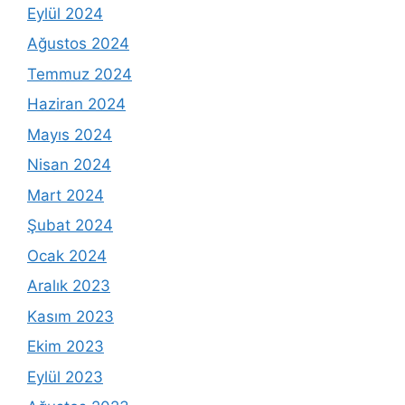
Eylül 2024
Ağustos 2024
Temmuz 2024
Haziran 2024
Mayıs 2024
Nisan 2024
Mart 2024
Şubat 2024
Ocak 2024
Aralık 2023
Kasım 2023
Ekim 2023
Eylül 2023