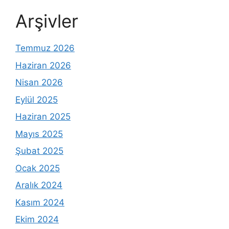
Arşivler
Temmuz 2026
Haziran 2026
Nisan 2026
Eylül 2025
Haziran 2025
Mayıs 2025
Şubat 2025
Ocak 2025
Aralık 2024
Kasım 2024
Ekim 2024