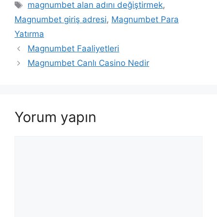
Etiketler
magnumbet alan adını değiştirmek
,
Magnumbet giriş adresi
,
Magnumbet Para
Yatırma
Magnumbet Faaliyetleri
Magnumbet Canlı Casino Nedir
Yorum yapın
Yorum