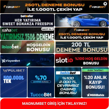
×
MAGNUMBET GİRİŞ İÇİN TIKLAYINIZ!