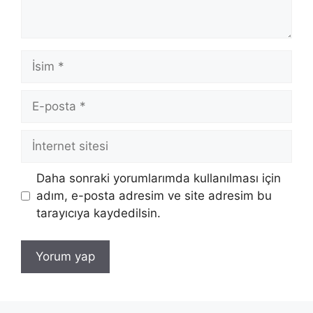
İsim
E-
posta
İnternet
sitesi
Daha sonraki yorumlarımda kullanılması için
adım, e-posta adresim ve site adresim bu
tarayıcıya kaydedilsin.