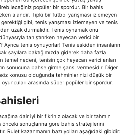
ebileceğiniz popüler bir spordur. Bir bahis
çeken alandır. Tıpkı bir futbol yarışması izlemeyen
erektiği gibi, tenis yarışması izlemeyen ve tenis
rdan uzak durmalıdır. Tenis oynamak onu
nyasıyla tanıştırırken heyecan verici bir
? Ayrıca tenis oynuyorlar! Tenis eskiden insanların
ak sayılara baktığımızda giderek daha fazla
temel nedeni, tenisin çok heyecan verici anları
rın sonucuna bahse girme şansı vermesidir. Diğer
is söz konusu olduğunda tahminlerinizi düşük bir
his oyuncuları arasında süper popüler bir spordur.
hisleri
ına dair iyi bir fikriniz olacak ve bir tahmin
önceki sonuçlarına göre bahis stratejilerini
ır. Rulet kazanmanın bazı yolları aşağıdaki gibidir: