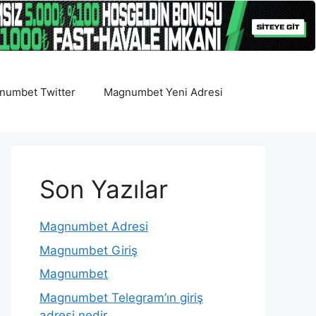
numbet Twitter
Magnumbet Yeni Adresi
Son Yazılar
Magnumbet Adresi
Magnumbet Giriş
Magnumbet
Magnumbet Telegram’ın giriş
adresi nedir