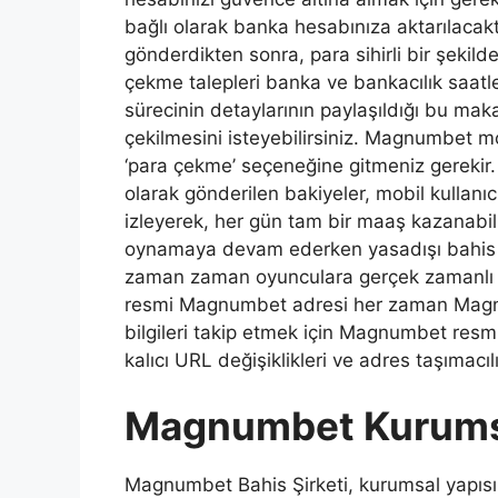
bağlı olarak banka hesabınıza aktarılacakt
gönderdikten sonra, para sihirli bir şekild
çekme talepleri banka ve bankacılık saatl
sürecinin detaylarının paylaşıldığı bu mak
çekilmesini isteyebilirsiniz. Magnumbet mob
‘para çekme’ seçeneğine gitmeniz gerekir. 
olarak gönderilen bakiyeler, mobil kullanıc
izleyerek, her gün tam bir maaş kazanabili
oynamaya devam ederken yasadışı bahis iz
zaman zaman oyunculara gerçek zamanlı işl
resmi Magnumbet adresi her zaman Magn
bilgileri takip etmek için Magnumbet resm
kalıcı URL değişiklikleri ve adres taşımacı
Magnumbet Kurumsa
Magnumbet Bahis Şirketi, kurumsal yapısın