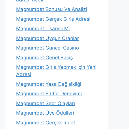
Magnumbet Bonusu Ve Analizi
Magnumbet Gerçek Giriş Adresi
Magnumbet Lisanslı Mı
Magnumbet Uygun Oranlar
Magnumbet Güncel Casino
Magnumbet Genel Bakış
Magnumbet Giriş Yapmak İçin Yeni
Adresi
Magnumbet Yasa Değişikliği
Magnumbet Editör Deneyimi
Magnumbet Spor Olayları
Magnumbet Üye Ödülleri
Magnumbet Gerçek Rulet