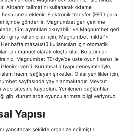
ır. Aktarım talimatını kullanarak ödeme
e hesabınıza eklenir. Elektronik transfer (EFT) para
eri içinde gönderilir. Magnumbet geri çekilme
alede, tüm ayrıntıları okuyabilir ve Magnumbet geri
il giriş kullanıcıları için, Magnumbet miktar’>
Her hafta masaüstü kullanıcıları için otomatik
ılar için manuel olarak oluşturulur. Bu adımları
rsiniz. Magnumbet Türkiye’de usta oyun lisansı ile
lenimi verdi. Kurumsal altyapı deneyimleriyle,
em hacmi sağlayan şirketler. Olası yenilikler için,
umbet sayfasında yayınlanmaktadır. Mevcut
i web sitesine kaydolun. Yenilenen bağlantılar,
lığı gibi durumlarda oyuncularımıza bilgi veriyoruz.
l Yapısı
ı yansıtacak şekilde organize edilmiştir.