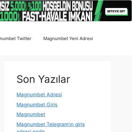
numbet Twitter
Magnumbet Yeni Adresi
Son Yazılar
Magnumbet Adresi
Magnumbet Giriş
Magnumbet
Magnumbet Telegram’ın giriş
adresi nedir