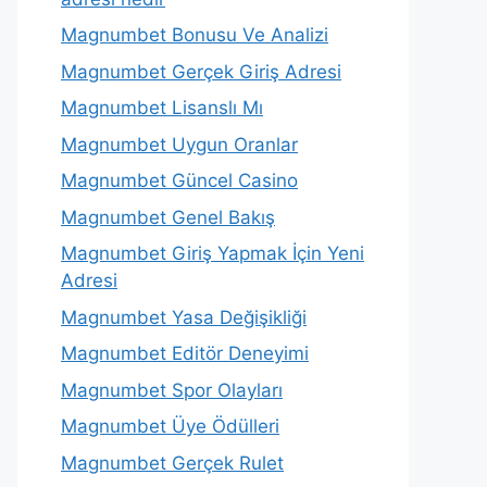
Magnumbet Bonusu Ve Analizi
Magnumbet Gerçek Giriş Adresi
Magnumbet Lisanslı Mı
Magnumbet Uygun Oranlar
Magnumbet Güncel Casino
Magnumbet Genel Bakış
Magnumbet Giriş Yapmak İçin Yeni
Adresi
Magnumbet Yasa Değişikliği
Magnumbet Editör Deneyimi
Magnumbet Spor Olayları
Magnumbet Üye Ödülleri
Magnumbet Gerçek Rulet