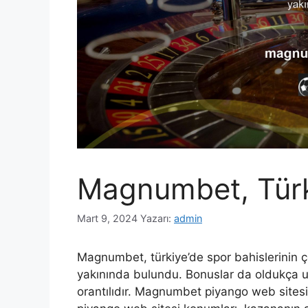
Magnumbet, Türk
Mart 9, 2024
Yazarı:
admin
Magnumbet, türkiye’de spor bahislerinin ç
yakınında bulundu. Bonuslar da oldukça u
orantılıdır. Magnumbet piyango web sites