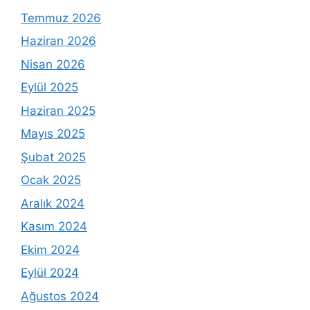
Temmuz 2026
Haziran 2026
Nisan 2026
Eylül 2025
Haziran 2025
Mayıs 2025
Şubat 2025
Ocak 2025
Aralık 2024
Kasım 2024
Ekim 2024
Eylül 2024
Ağustos 2024