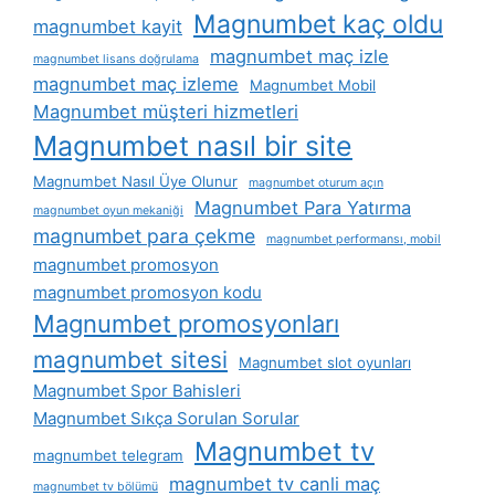
Magnumbet kaç oldu
magnumbet kayit
magnumbet maç izle
magnumbet lisans doğrulama
magnumbet maç izleme
Magnumbet Mobil
Magnumbet müşteri hizmetleri
Magnumbet nasıl bir site
Magnumbet Nasıl Üye Olunur
magnumbet oturum açın
Magnumbet Para Yatırma
magnumbet oyun mekaniği
magnumbet para çekme
magnumbet performansı, mobil
magnumbet promosyon
magnumbet promosyon kodu
Magnumbet promosyonları
magnumbet sitesi
Magnumbet slot oyunları
Magnumbet Spor Bahisleri
Magnumbet Sıkça Sorulan Sorular
Magnumbet tv
magnumbet telegram
magnumbet tv canli maç
magnumbet tv bölümü