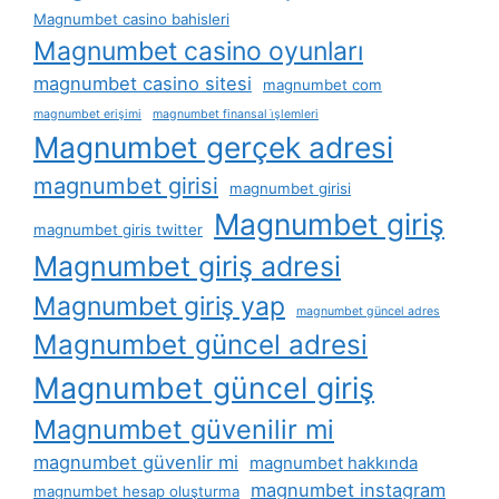
Magnumbet casino bahisleri
Magnumbet casino oyunları
magnumbet casino sitesi
magnumbet com
magnumbet erişimi
magnumbet finansal i̇şlemleri
Magnumbet gerçek adresi
magnumbet girisi
magnumbet girisi
Magnumbet giriş
magnumbet giris twitter
Magnumbet giriş adresi
Magnumbet giriş yap
magnumbet güncel adres
Magnumbet güncel adresi
Magnumbet güncel giriş
Magnumbet güvenilir mi
magnumbet güvenlir mi
magnumbet hakkında
magnumbet instagram
magnumbet hesap oluşturma