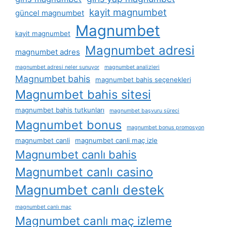
kayit magnumbet
güncel magnumbet
Magnumbet
kayit magnumbet
Magnumbet adresi
magnumbet adres
magnumbet adresi neler sunuyor
magnumbet analizleri
Magnumbet bahis
magnumbet bahis seçenekleri
Magnumbet bahis sitesi
magnumbet bahis tutkunları
magnumbet başvuru süreci
Magnumbet bonus
magnumbet bonus promosyon
magnumbet canli
magnumbet canli maç izle
Magnumbet canlı bahis
Magnumbet canlı casino
Magnumbet canlı destek
magnumbet canlı maç
Magnumbet canlı maç izleme