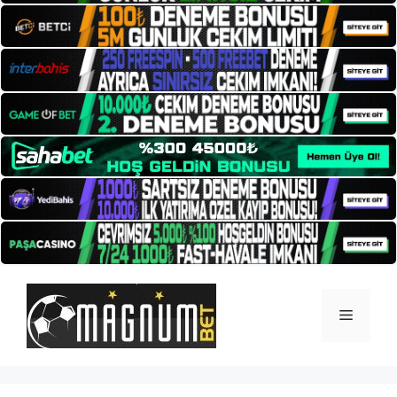
İçeriğe
atla
Menü