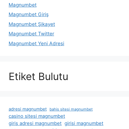
Magnumbet
Magnumbet Giriş
Magnumbet Şikayet
Magnumbet Twitter
Magnumbet Yeni Adresi
Etiket Bulutu
adresi magnumbet
bahis sitesi magnumbet
casino sitesi magnumbet
giris adresi magnumbet
girisi magnumbet