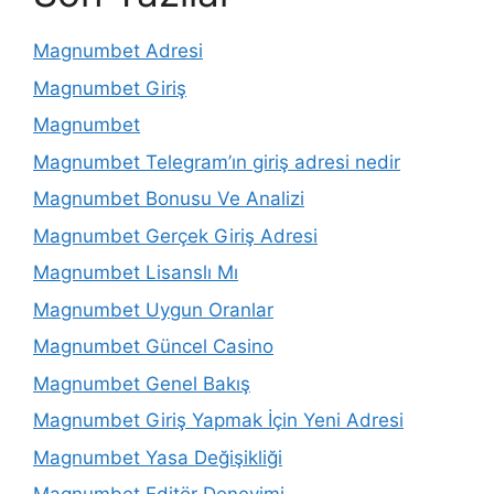
Magnumbet Adresi
Magnumbet Giriş
Magnumbet
Magnumbet Telegram’ın giriş adresi nedir
Magnumbet Bonusu Ve Analizi
Magnumbet Gerçek Giriş Adresi
Magnumbet Lisanslı Mı
Magnumbet Uygun Oranlar
Magnumbet Güncel Casino
Magnumbet Genel Bakış
Magnumbet Giriş Yapmak İçin Yeni Adresi
Magnumbet Yasa Değişikliği