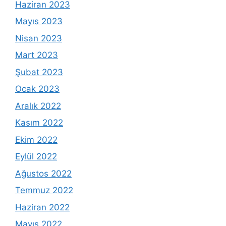
Haziran 2023
Mayıs 2023
Nisan 2023
Mart 2023
Şubat 2023
Ocak 2023
Aralık 2022
Kasım 2022
Ekim 2022
Eylül 2022
Ağustos 2022
Temmuz 2022
Haziran 2022
Mayıs 2022