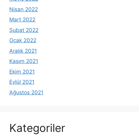
Nisan 2022
Mart 2022
Şubat 2022
Ocak 2022
Aralık 2021
Kasım 2021
Ekim 2021
Eylül 2021
Ağustos 2021
Kategoriler