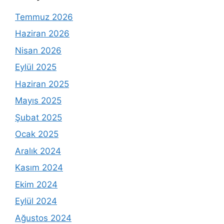
Temmuz 2026
Haziran 2026
Nisan 2026
Eylül 2025
Haziran 2025
Mayıs 2025
Şubat 2025
Ocak 2025
Aralık 2024
Kasım 2024
Ekim 2024
Eylül 2024
Ağustos 2024