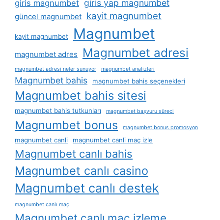
giris yap magnumbet
giris magnumbet
kayit magnumbet
güncel magnumbet
Magnumbet
kayit magnumbet
Magnumbet adresi
magnumbet adres
magnumbet adresi neler sunuyor
magnumbet analizleri
Magnumbet bahis
magnumbet bahis seçenekleri
Magnumbet bahis sitesi
magnumbet bahis tutkunları
magnumbet başvuru süreci
Magnumbet bonus
magnumbet bonus promosyon
magnumbet canli
magnumbet canli maç izle
Magnumbet canlı bahis
Magnumbet canlı casino
Magnumbet canlı destek
magnumbet canlı maç
Magnumbet canlı maç izleme