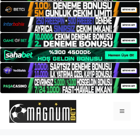
İçeriğe
atla
Menü