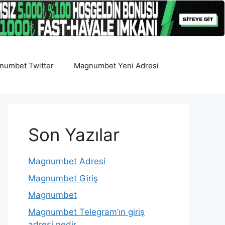
numbet Twitter
Magnumbet Yeni Adresi
Son Yazılar
Magnumbet Adresi
Magnumbet Giriş
Magnumbet
Magnumbet Telegram’ın giriş
adresi nedir