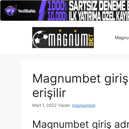
İçeriğe
atla
Magnu
Magnumbet giriş 
erişilir
Mart 1, 2022
Yazarı:
magnumbet
Magnumbet giriş adres