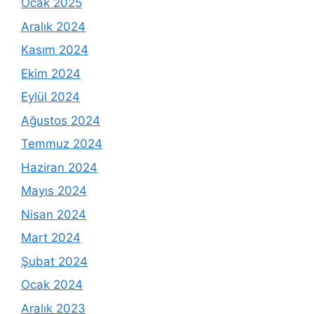
Ocak 2025
Aralık 2024
Kasım 2024
Ekim 2024
Eylül 2024
Ağustos 2024
Temmuz 2024
Haziran 2024
Mayıs 2024
Nisan 2024
Mart 2024
Şubat 2024
Ocak 2024
Aralık 2023