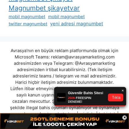
Magnumbet şikayetvar
mobil magnumbet
mobil magnumbet
yeni adresi magnumbet
twitter magnumbet
Avrasya'nın en büyük reklam platformunda olmak için
Microsoft Teams:
reklam@avrasyamarketing.com
adresimizden veya Telegram: @Avrasyamarketing
adresimizden irtibat kurabilirsiniz. (Tek iletişim
adreslerimiz teams / telegram ve mail adresimizdir.
Harici hiçbir iletişim adresimiz bulunmamaktadır.
Lütfen itibar etmeyiniz.) Türkiye yasalarına göre 7258
sayılı kanun uyarınca yasa dışı bahis oynamanın
cezaları mevcuttur. Şu an bulunduğunuz site hiç bir
şekilde illegal bahis oyunları oynatmıyor ve oynamaya
aracı olmuyordur.
truvabetadres
|
misliyle
|
bahistek
|
×
logocasino
|
efsanebahis
|
betnbet
|
gatabet
|
alibahis