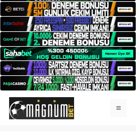
İçeriğe
atla
Menü