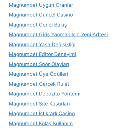
Magnumbet Uygun Oranlar
Magnumbet Güncel Casino
Magnumbet Genel Bakış
Magnumbet Giriş Yapmak İçin Yeni Adresi
Magnumbet Yasa Değişikliği
Magnumbet Editör Deneyimi
Magnumbet Spor Olayları
Magnumbet Üye Ödülleri
Magnumbet Gerçek Rulet
Magnumbet Depozito Yöntemi
Magnumbet Site Kusurları
Magnumbet İstikrarlı Casino
Magnumbet Kolay Kullanım