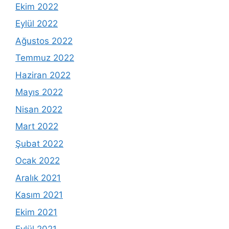
Ekim 2022
Eylül 2022
Ağustos 2022
Temmuz 2022
Haziran 2022
Mayıs 2022
Nisan 2022
Mart 2022
Şubat 2022
Ocak 2022
Aralık 2021
Kasım 2021
Ekim 2021