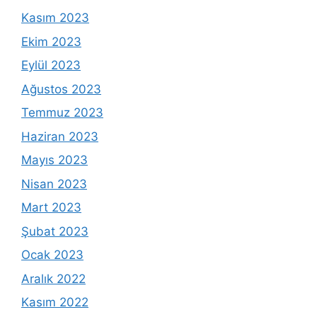
Kasım 2023
Ekim 2023
Eylül 2023
Ağustos 2023
Temmuz 2023
Haziran 2023
Mayıs 2023
Nisan 2023
Mart 2023
Şubat 2023
Ocak 2023
Aralık 2022
Kasım 2022