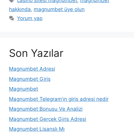
casino sitesi magnumbet
,
magnumbet
hakkında
,
magnumbet üye olun
Yorum yap
Son Yazılar
Magnumbet Adresi
Magnumbet Giriş
Magnumbet
Magnumbet Telegram’ın giriş adresi nedir
Magnumbet Bonusu Ve Analizi
Magnumbet Gerçek Giriş Adresi
Magnumbet Lisanslı Mı