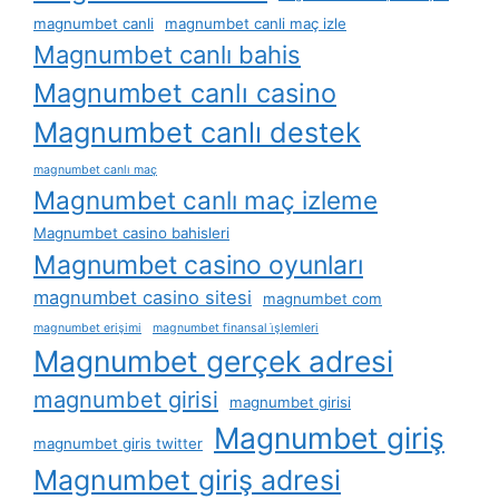
magnumbet canli
magnumbet canli maç izle
Magnumbet canlı bahis
Magnumbet canlı casino
Magnumbet canlı destek
magnumbet canlı maç
Magnumbet canlı maç izleme
Magnumbet casino bahisleri
Magnumbet casino oyunları
magnumbet casino sitesi
magnumbet com
magnumbet erişimi
magnumbet finansal i̇şlemleri
Magnumbet gerçek adresi
magnumbet girisi
magnumbet girisi
Magnumbet giriş
magnumbet giris twitter
Magnumbet giriş adresi