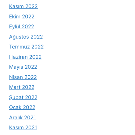
Kasım 2022
Ekim 2022
Eylül 2022
Ağustos 2022
Temmuz 2022
Haziran 2022
Mayıs 2022
Nisan 2022
Mart 2022
Şubat 2022
Ocak 2022
Aralık 2021
Kasım 2021