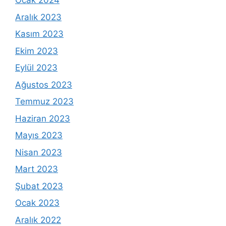
Ocak 2024
Aralık 2023
Kasım 2023
Ekim 2023
Eylül 2023
Ağustos 2023
Temmuz 2023
Haziran 2023
Mayıs 2023
Nisan 2023
Mart 2023
Şubat 2023
Ocak 2023
Aralık 2022