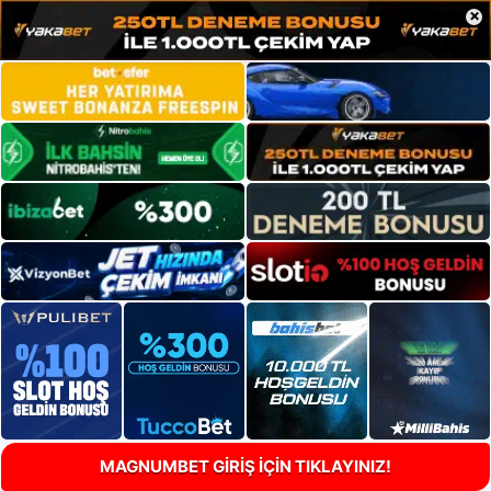
×
MAGNUMBET GİRİŞ İÇİN TIKLAYINIZ!