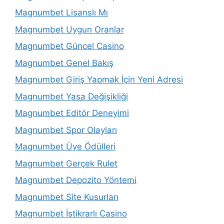
Magnumbet Lisanslı Mı
Magnumbet Uygun Oranlar
Magnumbet Güncel Casino
Magnumbet Genel Bakış
Magnumbet Giriş Yapmak İçin Yeni Adresi
Magnumbet Yasa Değişikliği
Magnumbet Editör Deneyimi
Magnumbet Spor Olayları
Magnumbet Üye Ödülleri
Magnumbet Gerçek Rulet
Magnumbet Depozito Yöntemi
Magnumbet Site Kusurları
Magnumbet İstikrarlı Casino