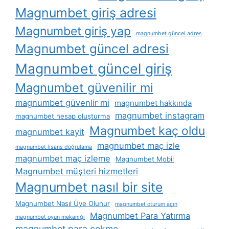
Magnumbet giriş adresi
Magnumbet giriş yap
magnumbet güncel adres
Magnumbet güncel adresi
Magnumbet güncel giriş
Magnumbet güvenilir mi
magnumbet güvenlir mi
magnumbet hakkında
magnumbet instagram
magnumbet hesap oluşturma
Magnumbet kaç oldu
magnumbet kayit
magnumbet maç izle
magnumbet lisans doğrulama
magnumbet maç izleme
Magnumbet Mobil
Magnumbet müşteri hizmetleri
Magnumbet nasıl bir site
Magnumbet Nasıl Üye Olunur
magnumbet oturum açın
Magnumbet Para Yatırma
magnumbet oyun mekaniği
magnumbet para çekme