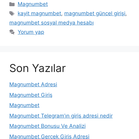
Kategoriler
Magnumbet
Etiketler
kayit magnumbet
,
magnumbet güncel girişi
,
magnumbet sosyal medya hesabı
Yorum yap
Son Yazılar
Magnumbet Adresi
Magnumbet Giriş
Magnumbet
Magnumbet Telegram’ın giriş adresi nedir
Magnumbet Bonusu Ve Analizi
Magnumbet Gerçek Giriş Adresi