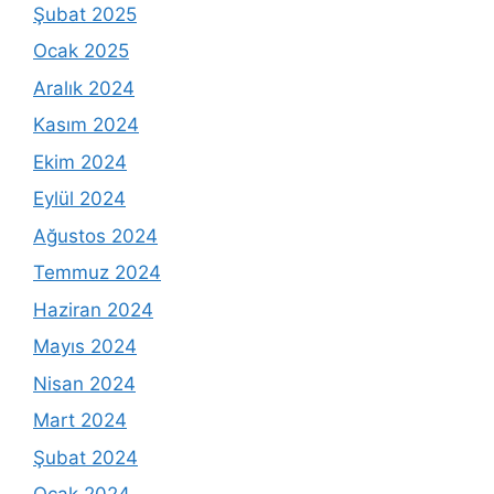
Şubat 2025
Ocak 2025
Aralık 2024
Kasım 2024
Ekim 2024
Eylül 2024
Ağustos 2024
Temmuz 2024
Haziran 2024
Mayıs 2024
Nisan 2024
Mart 2024
Şubat 2024